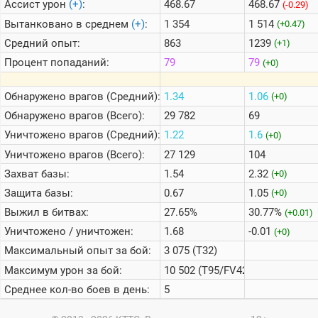
Ассист урон
(+)
:
468.67
468.67
(-0.29)
Вытанковано в среднем
(+)
:
1 354
1 514
(+0.47)
Средний опыт:
863
1239
(+1)
Процент попаданий:
79
79
(+0)
Обнаружено врагов (Средний):
1.34
1.06
(+0)
Обнаружено врагов (Всего):
29 782
69
Уничтожено врагов (Средний):
1.22
1.6
(+0)
Уничтожено врагов (Всего):
27 129
104
Захват базы:
1.54
2.32
(+0)
Защита базы:
0.67
1.05
(+0)
Выжил в битвах:
27.65%
30.77%
(+0.01)
Уничтожено / уничтожен:
1.68
-0.01
(+0)
Максимальный опыт за бой:
3 075 (T32)
Максимум урон за бой:
10 502 (T95/FV4201 Chieftain)
Среднее кол-во боев в день:
5