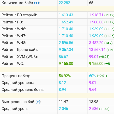
Количество боёв
(+)
:
22 282
65
Теlegram
Рейтинг
РЭ старый:
1 613.43
1 918.71
(+1.19
ВК
Рейтинг
РЭ:
1 652.49
1 988.88
(+1.17
Рейтинг
WN6:
1 710.40
1 939.09
Портал
(+1.36
Мира
Рейтинг
WN7:
1 710.40
1 939.09
(+1.36
Танков
Рейтинг
WN8:
2 596.56
3 482.20
(+3.7)
Рейтинг
Броне-сайт:
9 067.34
13 567.14
(+14.
Рейтинг
XVM (WN8):
86.67
99.04
(+0.08)
Рейтинг
WG:
9 155.00
9 155.00
(+6)
Процент побед:
56.92%
60%
(+0.01)
Средний уровень:
8.12
9.01
Средний уровень боёв:
8.94
9.64
Выстрелов за бой
(+)
:
11.47
13.98
Средний урон:
2 046
2 536
(+1.43)