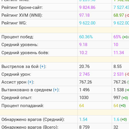
Теlegram
Рейтинг
Броне-сайт:
9 824.86
7 527.4
ВК
Рейтинг
XVM (WN8):
97.18
68.97
(-
Портал
Рейтинг
WG:
9 622.00
9 622.0
Мира
Танков
Процент побед:
60.36%
65%
(+0.
Средний уровень:
9.18
10
Средний уровень боёв:
10.2
11.34
Выстрелов за бой
(+)
:
20.76
8.55
Средний урон:
2 745
2 531
(-
Ассист урон
(+)
:
767.26
767.26
(
Вытанковано в среднем
(+)
:
1 496
1 538
(+
Средний опыт:
1030
997
(+0)
Процент попаданий:
64
64
(+0)
Обнаружено врагов (Средний):
1.54
1.6
(+0)
Обнаружено врагов (Всего):
8 759
32