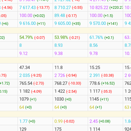
3
7 617.43
8 710.27
10 825.22
10 
(-4.56)
(-13.77)
(-0.55)
(+220.27)
100.00
89.48
100.00
100
0.05)
(+0.02)
(-0.17)
(+1.5)
0
9 616.00
9 605.00
9 570.00
9 4
(+6)
(+11)
(+35)
(+141)
54.79%
53.98%
61.76%
63
02)
(-0.07)
(-0.21)
(+0.1)
8
8.93
8.56
8.7
9.12
9.38
9.78
10.
47.34
11.8
15.25
15.
2 035
2 726
2 391
2 
0.75)
(-9.25)
(-0.94)
(-33.38)
765.54
768.27
778.6
76
+1.72)
(-2.73)
(-10.33)
(+16.52)
1 182
1 422
1 117
1 
0.15)
(-4.09)
(-2.54)
(-35.3)
1079
1030
1145
11
(+1)
(+0)
(+11)
64
64
64
63
(+0)
(+0)
(+1)
1.77
0.99
2.45
1.
(+0)
(-0.02)
(+0.08)
129
175
1 114
92