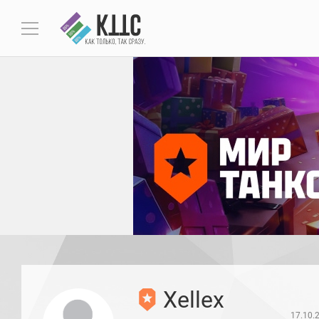
Отметки
на
стволах
Знаки
классности
Кланы
Топ
Топ по
танкам
Топ
1000
игроков
Международный
рейтинг
Xellex
Топ 1000
17.10.