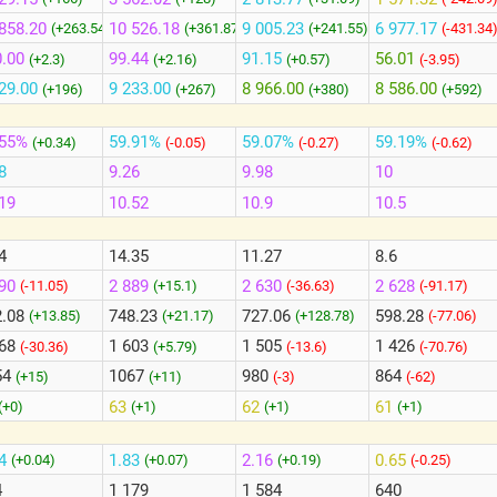
858.20
10 526.18
9 005.23
6 977.17
(+263.54)
(+361.87)
(+241.55)
(-431.34
.00
99.44
91.15
56.01
(+2.3)
(+2.16)
(+0.57)
(-3.95)
29.00
9 233.00
8 966.00
8 586.00
(+196)
(+267)
(+380)
(+592)
.55%
59.91%
59.07%
59.19%
(+0.34)
(-0.05)
(-0.27)
(-0.62)
8
9.26
9.98
10
19
10.52
10.9
10.5
4
14.35
11.27
8.6
690
2 889
2 630
2 628
(-11.05)
(+15.1)
(-36.63)
(-91.17)
2.08
748.23
727.06
598.28
(+13.85)
(+21.17)
(+128.78)
(-77.06)
268
1 603
1 505
1 426
(-30.36)
(+5.79)
(-13.6)
(-70.76)
54
1067
980
864
(+15)
(+11)
(-3)
(-62)
63
62
61
(+0)
(+1)
(+1)
(+1)
84
1.83
2.16
0.65
(+0.04)
(+0.07)
(+0.19)
(-0.25)
4
1 179
1 584
640