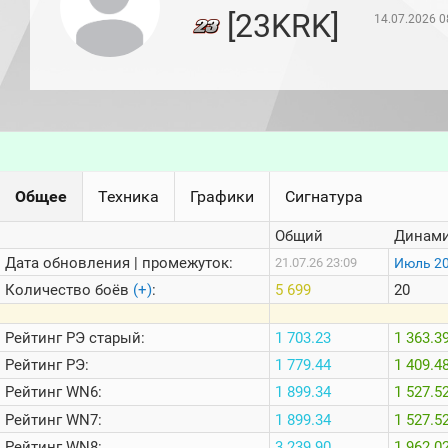
игроков
[23KRK]
14.07.2026 0
(за
прошлый
месяц)
Топ
игроков
(за
последние
сессии)
Топ
Общее
Техника
Графики
Сигнатура
1000
Кланы
Общий
Динами
Статистика
стримеров
Дата обновления | промежуток:
Июль 2
21.07.26 23:09
Количество боёв
(+)
:
5 699
20
Информация
Рейтинг
РЭ старый:
1 703.23
1 363.3
Онлайн
Рейтинг
РЭ:
1 779.44
1 409.4
Цветовая
Рейтинг
WN6:
1 899.34
1 527.5
шкала
Рейтинг
WN7:
1 899.34
1 527.5
Рейтинг
WN8:
3 239.90
1 962.0