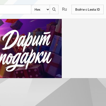
Ru
Войти с Lesta ID