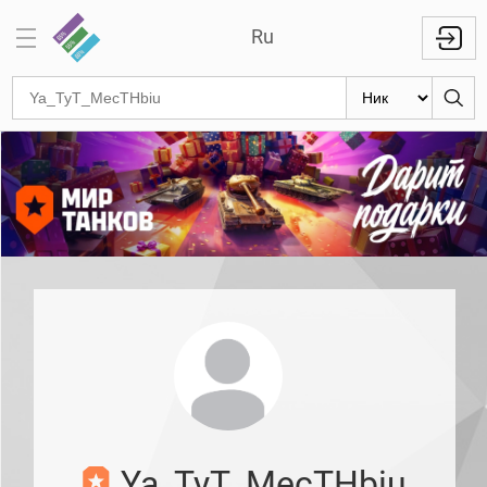
Ru
Отметки
на
стволах
Знаки
классности
Кланы
Топ
Топ по
танкам
Топ
1000
игроков
Международный
Ya_TyT_MecTHbiu