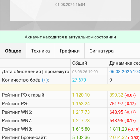
рейтинг
01.08.2026 16:04
Топ 1000
игроков
(за
прошлый
месяц)
Аккаунт находится в актуальном состоянии
Топ
игроков
(за
Общее
Техника
Графики
Сигнатура
последние
сессии)
Общий
Динамика се
Топ
Дата обновления | промежуток:
06.08.2026 19:
06.08.26 19:09
1000
Кланы
Количество боёв
(+)
:
27 679
9
Статистика
стримеров
Рейтинг
РЭ старый:
1 120.10
899.32
(-0.07)
Рейтинг
РЭ:
1 163.24
751.97
(-0.12)
Рейтинг
WN6:
1 217.73
648.95
Информация
(-0.17)
Рейтинг
WN7:
1 217.73
648.95
(-0.17)
Онлайн
Рейтинг
WN8:
1 615.80
1 811.23
(-0.19)
Цветовая
Рейтинг
Броне-сайт:
5 102.36
2 014.32
шкала
(-0.93)