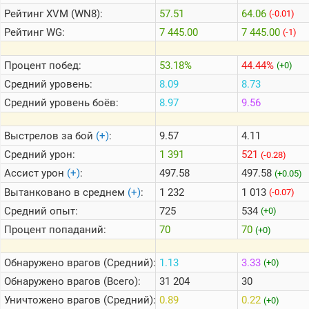
Рейтинг
XVM (WN8):
57.51
64.06
(-0.01)
Рейтинг
WG:
7 445.00
7 445.00
(-1)
Теlegram
ВК
Процент побед:
53.18%
44.44%
(+0)
Портал
Средний уровень:
8.09
8.73
Мира
Танков
Средний уровень боёв:
8.97
9.56
Выстрелов за бой
(+)
:
9.57
4.11
Средний урон:
1 391
521
(-0.28)
Ассист урон
(+)
:
497.58
497.58
(+0.05)
Вытанковано в среднем
(+)
:
1 232
1 013
(-0.07)
Средний опыт:
725
534
(+0)
Процент попаданий:
70
70
(+0)
Обнаружено врагов (Средний):
1.13
3.33
(+0)
Обнаружено врагов (Всего):
31 204
30
Уничтожено врагов (Средний):
0.89
0.22
(+0)