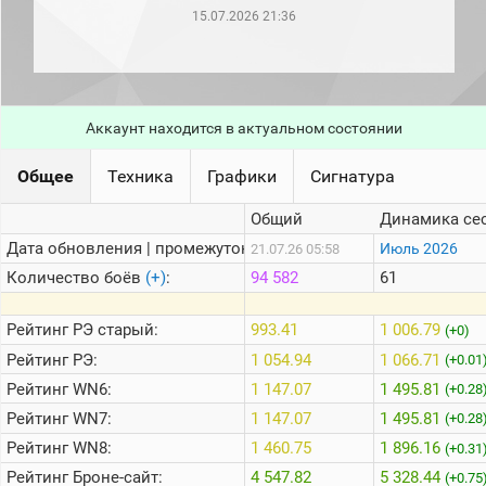
рейтинг
15.07.2026 21:36
Топ 1000
игроков
(за
прошлый
месяц)
Аккаунт находится в актуальном состоянии
Топ
игроков
(за
Общее
Техника
Графики
Сигнатура
последние
сессии)
Общий
Динамика се
Топ
Дата обновления | промежуток:
Июль 2026
21.07.26 05:58
1000
Кланы
Количество боёв
(+)
:
94 582
61
Статистика
стримеров
Рейтинг
РЭ старый:
993.41
1 006.79
(+0)
Рейтинг
РЭ:
1 054.94
1 066.71
(+0.01
Рейтинг
WN6:
1 147.07
1 495.81
Информация
(+0.28
Рейтинг
WN7:
1 147.07
1 495.81
(+0.28
Онлайн
Рейтинг
WN8:
1 460.75
1 896.16
(+0.31
Цветовая
Рейтинг
Броне-сайт:
4 547.82
5 328.44
шкала
(+0.75