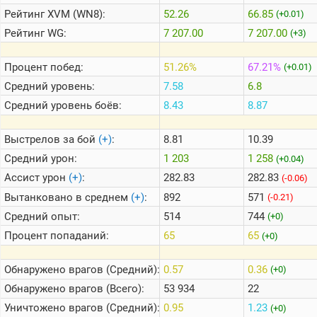
Рейтинг
XVM (WN8):
52.26
66.85
(+0.01)
Рейтинг
WG:
7 207.00
7 207.00
(+3)
Теlegram
ВК
Процент побед:
51.26%
67.21%
(+0.01)
Портал
Средний уровень:
7.58
6.8
Мира
Танков
Средний уровень боёв:
8.43
8.87
Выстрелов за бой
(+)
:
8.81
10.39
Средний урон:
1 203
1 258
(+0.04)
Ассист урон
(+)
:
282.83
282.83
(-0.06)
Вытанковано в среднем
(+)
:
892
571
(-0.21)
Средний опыт:
514
744
(+0)
Процент попаданий:
65
65
(+0)
Обнаружено врагов (Средний):
0.57
0.36
(+0)
Обнаружено врагов (Всего):
53 934
22
Уничтожено врагов (Средний):
0.95
1.23
(+0)