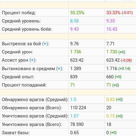
Процент побед:
55.25%
33.33%
(-0.01)
Теlegram
Средний уровень:
8.58
9.35
ВК
Средний уровень боёв:
9.43
10.43
Портал
Мира
Выстрелов за бой
(+)
:
9.76
7.71
Танков
Средний урон:
1 736
1 730
(+0)
Ассист урон
(+)
:
623.42
623.42
(-0.08)
Вытанковано в среднем
(+)
:
1 289
1 716
(+0.14)
Средний опыт:
839
660
(+0)
Процент попаданий:
71
71
(+0)
Обнаружено врагов (Средний):
1.5
0.83
(+0)
Обнаружено врагов (Всего):
110 224
20
Уничтожено врагов (Средний):
1.07
0.75
(+0)
Уничтожено врагов (Всего):
78 590
18
Захват базы:
0.65
0
(+0)