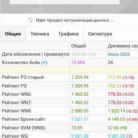
рейтинг
Топ 1000
игроков
(за
Идет процесс актуализации данных ...
прошлый
месяц)
Общее
Техника
Графики
Сигнатура
Топ
игроков
Общий
Динамика се
(за
последние
Дата обновления | промежуток:
Июль 2026
12.07.26 17:57
сессии)
Количество боёв
(+)
:
73 694
24
Топ
1000
Рейтинг
РЭ старый:
1 335.94
912.58
(-0.14)
Кланы
Рейтинг
РЭ:
1 384.99
948.23
(-0.13)
Статистика
стримеров
Рейтинг
WN6:
1 460.52
778.03
(-0.22)
Рейтинг
WN7:
1 460.52
778.03
(-0.22)
Информация
Рейтинг
WN8:
2 080.55
1 620.14
(-0.12)
Рейтинг
Броне-сайт:
7 681.01
4 149.65
(-0.93)
Онлайн
Рейтинг
XVM (WN8):
72.69
57.66
(+0)
Цветовая
шкала
Рейтинг
WG:
9 301.00
9 301.00
(-2)