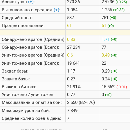
Ассист урон
(+)
:
270.36
270.36
(+0.25)
Вытанковано в среднем
(+)
:
1 054
1 286
(+0.32)
Средний опыт:
537
751
(+0)
Процент попаданий:
61
61
(+0)
Обнаружено врагов (Средний):
0.83
1.71
(+0)
Обнаружено врагов (Всего):
27 234
77
Уничтожено врагов (Средний):
0.6
0.49
(+0)
Уничтожено врагов (Всего):
19 641
22
Захват базы:
1.17
0.29
(+0)
Защита базы:
0.27
0.24
(+0)
Выжил в битвах:
21.91%
15.56%
(-0.01)
Уничтожено / уничтожен:
0.77
0
(+0)
Максимальный опыт за бой:
2 550 (BZ-176)
Максимум урон за бой:
7 349
Среднее кол-во боев в день:
7