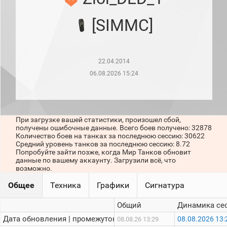
рейтинг
Топ 1000
[SIMMC]
игроков
(за
прошлый
месяц)
22.04.2014
Топ
игроков
06.08.2026 15:24
(за
последние
сессии)
Топ
При загрузке вашей статистики, произошел сбой,
1000
получены ошибочные данные. Всего боев получено: 32878
Кланы
Количество боев на танках за последнюю сессию: 30622
Статистика
Средний уровень танков за последнюю сессию: 8.72
стримеров
Попробуйте зайти позже, когда Мир Танков обновит
данные по вашему аккаунту. Загрузили всё, что
возможно.
Информация
Общее
Техника
Графики
Сигнатура
Онлайн
Общий
Динамика се
Цветовая
Дата обновления | промежуток:
08.08.2026 13:
08.08.26 13:29
шкала