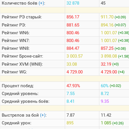
Количество боёв
(+)
:
32 878
45
Теlegram
Рейтинг
РЭ старый:
856.17
911.70
(+0.09)
ВК
Рейтинг
РЭ:
881.65
894.16
(+0.07)
Рейтинг
WN6:
800.46
1 001.07
Портал
(+0.38
Мира
Рейтинг
WN7:
800.46
1 001.07
(+0.38
Танков
Рейтинг
WN8:
884.47
857.25
(+0.08)
Рейтинг
Броне-сайт:
3 003.57
3 898.08
(+1.58
Рейтинг
XVM (WN8):
33.08
32.19
(+0)
Рейтинг
WG:
4 729.00
4 729.00
(+4)
Процент побед:
47.93%
60%
(+0.02)
Средний уровень:
7.55
8.72
Средний уровень боёв:
8.41
9.35
Выстрелов за бой
(+)
:
7.87
11.42
Средний урон:
895
1 085
(+0.26)