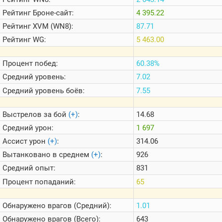
Теlegram
Рейтинг
Броне-сайт:
4 395.22
ВК
Рейтинг
XVM (WN8):
87.71
Портал
Рейтинг
WG:
5 463.00
Мира
Танков
Процент побед:
60.38%
Средний уровень:
7.02
Средний уровень боёв:
7.55
Выстрелов за бой
(+)
:
14.68
Средний урон:
1 697
Ассист урон
(+)
:
314.06
Вытанковано в среднем
(+)
:
926
Средний опыт:
831
Процент попаданий:
65
Обнаружено врагов (Средний):
1.01
Обнаружено врагов (Всего):
643