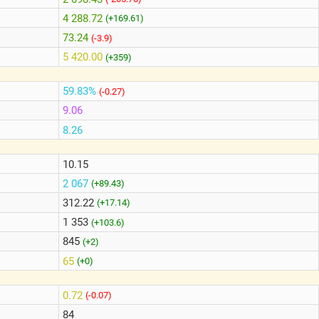
4 288.72
(+169.61)
73.24
(-3.9)
5 420.00
(+359)
59.83%
(-0.27)
9.06
8.26
10.15
2 067
(+89.43)
312.22
(+17.14)
1 353
(+103.6)
845
(+2)
65
(+0)
0.72
(-0.07)
84