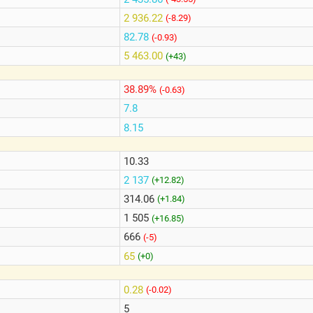
2 936.22
(-8.29)
82.78
(-0.93)
5 463.00
(+43)
38.89%
(-0.63)
7.8
8.15
10.33
2 137
(+12.82)
314.06
(+1.84)
1 505
(+16.85)
666
(-5)
65
(+0)
0.28
(-0.02)
5