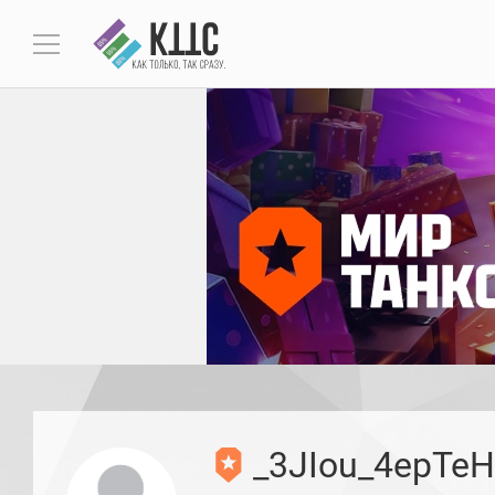
Отметки
на
стволах
Знаки
классности
Кланы
Топ
Топ по
танкам
Топ
1000
игроков
Международный
рейтинг
_3JIou_4epTe
Топ 1000