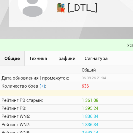
игроков
[_DTL_]
(за
прошлый
месяц)
Топ
игроков
(за
последние
сессии)
Ус
Топ
Общее
Техника
Графики
Сигнатура
1000
Кланы
Общий
Статистика
стримеров
Дата обновления | промежуток:
06.08.26 21:04
Количество боёв
(+)
:
636
Информация
Рейтинг
РЭ старый:
1 361.08
Онлайн
Рейтинг
РЭ:
1 395.24
Цветовая
Рейтинг
WN6:
1 836.34
шкала
Рейтинг
WN7:
1 836.34
Рейтинг
WN8:
2 643.14