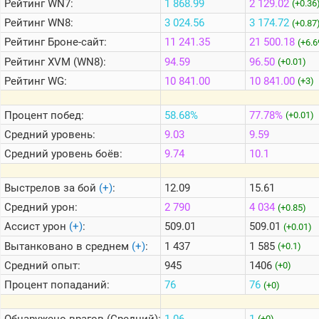
Рейтинг
WN7:
1 868.99
2 129.02
(+0.36
Рейтинг
WN8:
3 024.56
3 174.72
(+0.87
Теlegram
Рейтинг
Броне-сайт:
11 241.35
21 500.18
(+6.6
ВК
Рейтинг
XVM (WN8):
94.59
96.50
(+0.01)
Рейтинг
WG:
10 841.00
10 841.00
Портал
(+3)
Мира
Танков
Процент побед:
58.68%
77.78%
(+0.01)
Средний уровень:
9.03
9.59
Средний уровень боёв:
9.74
10.1
Выстрелов за бой
(+)
:
12.09
15.61
Средний урон:
2 790
4 034
(+0.85)
Ассист урон
(+)
:
509.01
509.01
(+0.01)
Вытанковано в среднем
(+)
:
1 437
1 585
(+0.1)
Средний опыт:
945
1406
(+0)
Процент попаданий:
76
76
(+0)
Обнаружено врагов (Средний):
1.06
1
(+0)