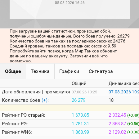
рейтинг
05.08.2026 16:46
Топ 1000
игроков
(за
прошлый
месяц)
При загрузке вашей статистики, произошел сбой,
получены ошибочные данные. Всего боев получено: 26279
Топ
Количество боев на танках за последнюю сессию: 24276
игроков
Средний уровень танков за последнюю сессию: 9.59
(за
Попробуйте зайти позже, когда Мир Танков обновит
последние
данные по вашему аккаунту. Загрузили всё, что
сессии)
возможно.
Топ
Общее
Техника
Графики
Сигнатура
1000
Кланы
Общий
Динамика се
Статистика
Дата обновления | промежуток:
07.08.2026 10:
07.08.26 10:25
стримеров
Количество боёв
(+)
:
26 279
18
Информация
Рейтинг
РЭ старый:
1 673.85
2 332.45
(+0.49
Онлайн
Рейтинг
РЭ:
1 781.31
2 368.87
(+0.56
Цветовая
Рейтинг
WN6:
1 868.99
2 129.02
(+0.36
шкала