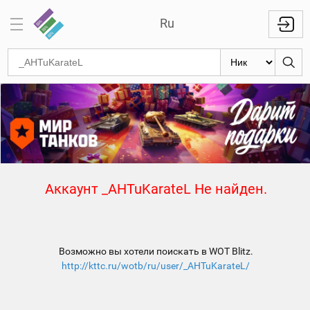
Ru
Отметки
на
стволах
Знаки
классности
Кланы
Аккаунт _AHTuKarateL Не найден.
Топ
Топ по
танкам
Возможно вы хотели поискать в WOT Blitz.
Топ
http://kttc.ru/wotb/ru/user/_AHTuKarateL/
1000
игроков
Международный