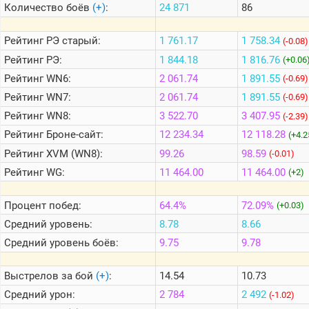
Количество боёв
(+)
:
24 871
86
Теlegram
Рейтинг
РЭ старый:
1 761.17
1 758.34
(-0.08)
ВК
Рейтинг
РЭ:
1 844.18
1 816.76
(+0.06
Рейтинг
WN6:
2 061.74
1 891.55
Портал
(-0.69)
Мира
Рейтинг
WN7:
2 061.74
1 891.55
(-0.69)
Танков
Рейтинг
WN8:
3 522.70
3 407.95
(-2.39)
Рейтинг
Броне-сайт:
12 234.34
12 118.28
(+4.2
Рейтинг
XVM (WN8):
99.26
98.59
(-0.01)
Рейтинг
WG:
11 464.00
11 464.00
(+2)
Процент побед:
64.4%
72.09%
(+0.03)
Средний уровень:
8.78
8.66
Средний уровень боёв:
9.75
9.78
Выстрелов за бой
(+)
:
14.54
10.73
Средний урон:
2 784
2 492
(-1.02)