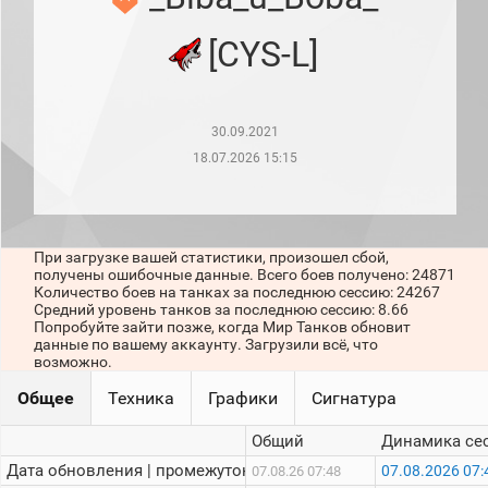
рейтинг
Топ 1000
[CYS-L]
игроков
(за
прошлый
месяц)
30.09.2021
Топ
игроков
18.07.2026 15:15
(за
последние
сессии)
Топ
При загрузке вашей статистики, произошел сбой,
1000
получены ошибочные данные. Всего боев получено: 24871
Кланы
Количество боев на танках за последнюю сессию: 24267
Статистика
Средний уровень танков за последнюю сессию: 8.66
стримеров
Попробуйте зайти позже, когда Мир Танков обновит
данные по вашему аккаунту. Загрузили всё, что
возможно.
Информация
Общее
Техника
Графики
Сигнатура
Онлайн
Общий
Динамика се
Цветовая
Дата обновления | промежуток:
07.08.2026 07:
07.08.26 07:48
шкала