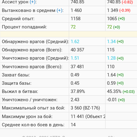
Ассист урон
(+)
:
740.85
740.85
(-0.82)
Вытанковано в среднем
(+)
:
1 460
1 349
(-0.39)
Средний опыт:
1158
1065
(+0)
Процент попаданий:
72
72
(+0)
Обнаружено врагов (Средний):
1.62
1.34
(+0)
Обнаружено врагов (Всего):
40 357
115
Уничтожено врагов (Средний):
1.51
1.28
(+0)
Уничтожено врагов (Всего):
37 481
110
Захват базы:
0.49
1.64
(+0)
Защита базы:
0.45
0.59
(+0)
Выжил в битвах:
37.89%
45.35%
(+0.03)
Уничтожено / уничтожен:
2.43
-0.01
(+0)
Максимальный опыт за бой:
3 560 (BZ-176)
Максимум урон за бой:
11 441 (Объект 260)
Среднее кол-во боев в день:
14