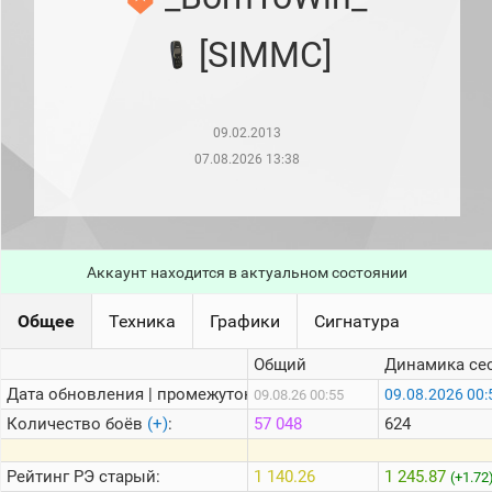
рейтинг
Топ 1000
[SIMMC]
игроков
(за
прошлый
месяц)
09.02.2013
Топ
игроков
07.08.2026 13:38
(за
последние
сессии)
Топ
1000
Аккаунт находится в актуальном состоянии
Кланы
Статистика
Общее
Техника
Графики
Сигнатура
стримеров
Общий
Динамика се
Дата обновления | промежуток:
Информация
09.08.2026 00:
09.08.26 00:55
Количество боёв
(+)
:
57 048
624
Онлайн
Цветовая
Рейтинг
РЭ старый:
1 140.26
1 245.87
(+1.72
шкала