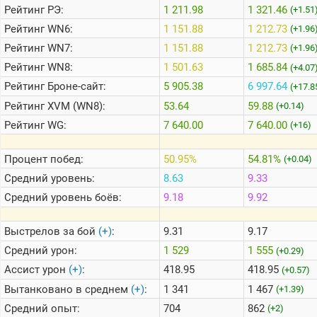
Рейтинг
РЭ:
1 211.98
1 321.46
(+1.51
Рейтинг
WN6:
1 151.88
1 212.73
(+1.96
Теlegram
Рейтинг
WN7:
1 151.88
1 212.73
(+1.96
ВК
Рейтинг
WN8:
1 501.63
1 685.84
(+4.07
Портал
Рейтинг
Броне-сайт:
5 905.38
6 997.64
(+17.8
Мира
Танков
Рейтинг
XVM (WN8):
53.64
59.88
(+0.14)
Рейтинг
WG:
7 640.00
7 640.00
(+16)
Процент побед:
50.95%
54.81%
(+0.04)
Средний уровень:
8.63
9.33
Средний уровень боёв:
9.18
9.92
Выстрелов за бой
(+)
:
9.31
9.17
Средний урон:
1 529
1 555
(+0.29)
Ассист урон
(+)
:
418.95
418.95
(+0.57)
Вытанковано в среднем
(+)
:
1 341
1 467
(+1.39)
Средний опыт:
704
862
(+2)