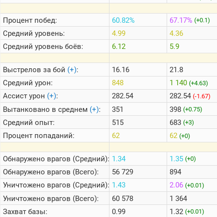
Процент побед:
60.82%
67.17%
(+0.1)
Теlegram
Средний уровень:
4.99
4.36
ВК
Средний уровень боёв:
6.12
5.9
Портал
Мира
Выстрелов за бой
(+)
:
16.16
21.8
Танков
Средний урон:
848
1 140
(+4.63)
Ассист урон
(+)
:
282.54
282.54
(-1.67)
Вытанковано в среднем
(+)
:
351
398
(+0.75)
Средний опыт:
515
683
(+3)
Процент попаданий:
62
62
(+0)
Обнаружено врагов (Средний):
1.34
1.35
(+0)
Обнаружено врагов (Всего):
56 729
894
Уничтожено врагов (Средний):
1.43
2.06
(+0.01)
Уничтожено врагов (Всего):
60 578
1 364
Захват базы:
0.99
1.32
(+0.01)