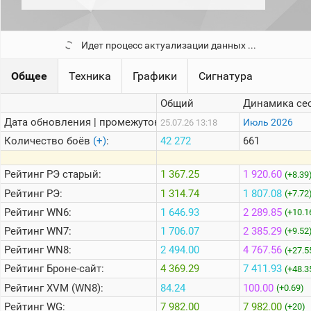
рейтинг
Топ 1000
игроков
(за
Идет процесс актуализации данных ...
прошлый
месяц)
Общее
Техника
Графики
Сигнатура
Топ
игроков
Общий
Динамика се
(за
последние
Дата обновления | промежуток:
Июль 2026
25.07.26 13:18
сессии)
Количество боёв
(+)
:
42 272
661
Топ
1000
Рейтинг
РЭ старый:
1 367.25
1 920.60
(+8.39
Кланы
Рейтинг
РЭ:
1 314.74
1 807.08
(+7.72
Статистика
стримеров
Рейтинг
WN6:
1 646.93
2 289.85
(+10.1
Рейтинг
WN7:
1 706.07
2 385.29
(+9.52
Информация
Рейтинг
WN8:
2 494.00
4 767.56
(+27.5
Рейтинг
Броне-сайт:
4 369.29
7 411.93
(+48.3
Онлайн
Рейтинг
XVM (WN8):
84.24
100.00
(+0.69)
Цветовая
шкала
Рейтинг
WG:
7 982.00
7 982.00
(+20)