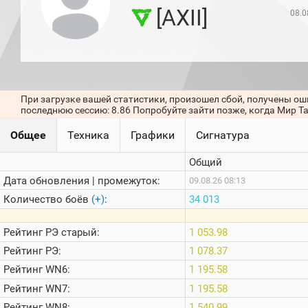
игроков
[AXII]
08.0
(за
прошлый
месяц)
Топ
игроков
(за
последние
При загрузке вашей статистики, произошел сбой, получены ош
сессии)
последнюю сессию: 8.86 Попробуйте зайти позже, когда Мир Т
Топ
Общее
Техника
Графики
Сигнатура
1000
Кланы
Общий
Статистика
стримеров
Дата обновления | промежуток:
09.08.26 08:13
Количество боёв
(+)
:
34 013
Информация
Рейтинг
РЭ старый:
1 053.98
Онлайн
Рейтинг
РЭ:
1 078.37
Цветовая
Рейтинг
WN6:
1 195.58
шкала
Рейтинг
WN7:
1 195.58
Рейтинг
WN8:
1 540.99