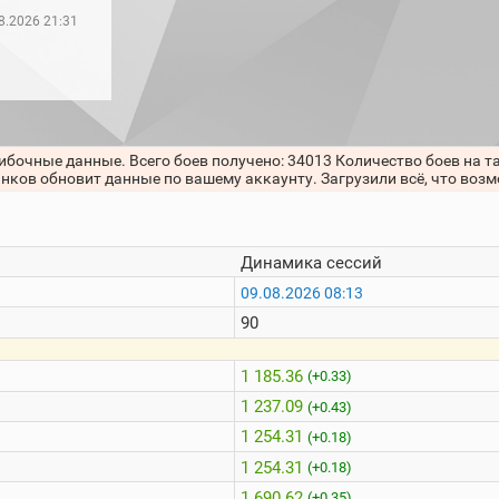
8.2026 21:31
ибочные данные. Всего боев получено: 34013 Количество боев на т
анков обновит данные по вашему аккаунту. Загрузили всё, что воз
Динамика сессий
09.08.2026 08:13
90
1 185.36
(+0.33)
1 237.09
(+0.43)
1 254.31
(+0.18)
1 254.31
(+0.18)
1 690.62
(+0.35)