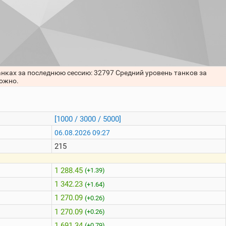
анках за последнюю сессию: 32797 Средний уровень танков за
можно.
[1000 / 3000 / 5000]
06.08.2026 09:27
215
1 288.45
(+1.39)
1 342.23
(+1.64)
1 270.09
(+0.26)
1 270.09
(+0.26)
1 691.34
(+0.79)