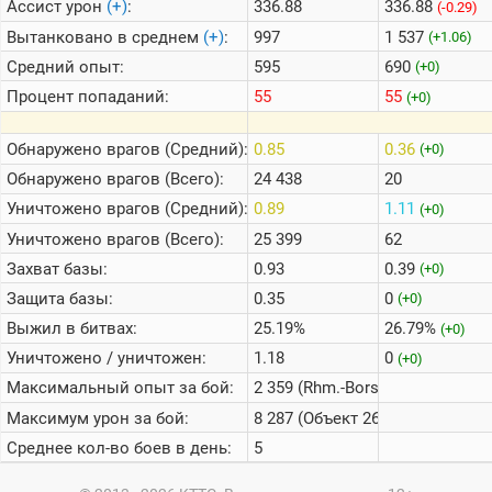
Ассист урон
(+)
:
336.88
336.88
(-0.29)
Вытанковано в среднем
(+)
:
997
1 537
(+1.06)
Средний опыт:
595
690
(+0)
Процент попаданий:
55
55
(+0)
Обнаружено врагов (Средний):
0.85
0.36
(+0)
Обнаружено врагов (Всего):
24 438
20
Уничтожено врагов (Средний):
0.89
1.11
(+0)
Уничтожено врагов (Всего):
25 399
62
Захват базы:
0.93
0.39
(+0)
Защита базы:
0.35
0
(+0)
Выжил в битвах:
25.19%
26.79%
(+0)
Уничтожено / уничтожен:
1.18
0
(+0)
Максимальный опыт за бой:
2 359 (Rhm.-Borsig Waffenträger
Максимум урон за бой:
8 287 (Объект 268 Вариант 5)
Среднее кол-во боев в день:
5