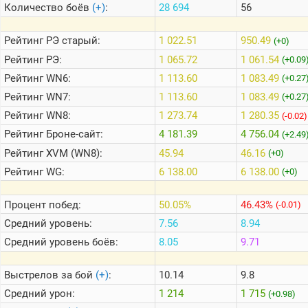
Количество боёв
(+)
:
28 694
56
Теlegram
Рейтинг
РЭ старый:
1 022.51
950.49
(+0)
ВК
Рейтинг
РЭ:
1 065.72
1 061.54
(+0.09
Рейтинг
WN6:
1 113.60
1 083.49
Портал
(+0.27
Мира
Рейтинг
WN7:
1 113.60
1 083.49
(+0.27
Танков
Рейтинг
WN8:
1 273.74
1 280.35
(-0.02)
Рейтинг
Броне-сайт:
4 181.39
4 756.04
(+2.49
Рейтинг
XVM (WN8):
45.94
46.16
(+0)
Рейтинг
WG:
6 138.00
6 138.00
(+0)
Процент побед:
50.05%
46.43%
(-0.01)
Средний уровень:
7.56
8.94
Средний уровень боёв:
8.05
9.71
Выстрелов за бой
(+)
:
10.14
9.8
Средний урон:
1 214
1 715
(+0.98)