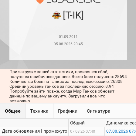
рейтинг
Топ 1000
[T-IK]
игроков
(за
прошлый
месяц)
01.09.2011
Топ
игроков
05.08.2026 20:45
(за
последние
сессии)
Топ
При загрузке вашей статистики, произошел сбой,
1000
получены ошибочные данные. Всего боев получено: 28694
Кланы
Количество боев на танках за последнюю сессию: 26308
Статистика
Средний уровень танков за последнюю сессию: 8.94
стримеров
Попробуйте зайти позже, когда Мир Танков обновит
данные по вашему аккаунту. Загрузили всё, что
возможно.
Информация
Общее
Техника
Графики
Сигнатура
Онлайн
Общий
Динамика се
Цветовая
Дата обновления | промежуток:
07.08.2026 07:
07.08.26 07:40
шкала