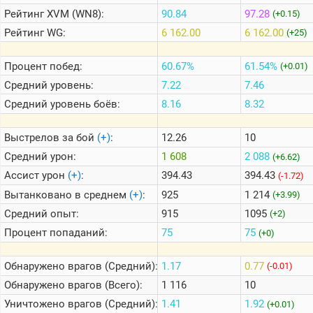
Рейтинг
XVM (WN8):
90.84
97.28
(+0.15)
Рейтинг
WG:
6 162.00
6 162.00
(+25)
Теlegram
ВК
Процент побед:
60.67%
61.54%
(+0.01)
Портал
Средний уровень:
7.22
7.46
Мира
Танков
Средний уровень боёв:
8.16
8.32
Выстрелов за бой
(+)
:
12.26
10
Средний урон:
1 608
2 088
(+6.62)
Ассист урон
(+)
:
394.43
394.43
(-1.72)
Вытанковано в среднем
(+)
:
925
1 214
(+3.99)
Средний опыт:
915
1095
(+2)
Процент попаданий:
75
75
(+0)
Обнаружено врагов (Средний):
1.17
0.77
(-0.01)
Обнаружено врагов (Всего):
1 116
10
Уничтожено врагов (Средний):
1.41
1.92
(+0.01)