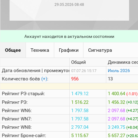
рейтинг
29.05.2026 08:48
Топ 1000
игроков
(за
прошлый
месяц)
Аккаунт находится в актуальном состоянии
Топ
игроков
(за
Общее
Техника
Графики
Сигнатура
последние
сессии)
Общий
Динамика се
Топ
Дата обновления | промежуток:
Июль 2026
07.07.26 15:17
1000
Кланы
Количество боёв
(+)
:
956
13
Статистика
стримеров
Рейтинг
РЭ старый:
1 479.12
1 400.64
(-1.01)
Рейтинг
РЭ:
1 516.22
1 456.32
(+0.12
Рейтинг
WN6:
1 797.58
2 097.68
Информация
(+4.27
Рейтинг
WN7:
1 797.58
2 097.68
(+4.27
Онлайн
Рейтинг
WN8:
2 797.04
3 249.75
(+8.04
Цветовая
Рейтинг
Броне-сайт:
5 115.67
5 657.27
шкала
(+20.6