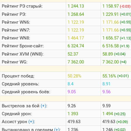
Рейтинг
РЭ старый:
1 244.13
1 158.97
(-0.03)
Рейтинг
РЭ:
1 268.64
1 229.91
(+0.01
Теlegram
Рейтинг
WN6:
1 122.19
1 171.66
(+0.55
ВК
Рейтинг
WN7:
1 122.19
1 171.66
(+0.55
Портал
Мира
Рейтинг
WN8:
1 464.17
1 656.57
(+1.13
Танков
Рейтинг
Броне-сайт:
6 324.74
6 516.58
(+1.9)
Рейтинг
XVM (WN8):
52.37
58.89
(+0.04)
Рейтинг
WG:
7 362.00
7 362.00
(+4)
Процент побед:
50.28%
55.16%
(+0.01)
Средний уровень:
8.4
8.91
Средний уровень боёв:
9.05
9.56
Выстрелов за бой
(+)
:
9.26
9.59
Средний урон:
1 393
1 494
(+0.25)
Ассист урон
(+)
:
419.63
419.63
(+0.09)
Вытанковано в среднем
(+)
:
1 236
1 246
(+0.02)