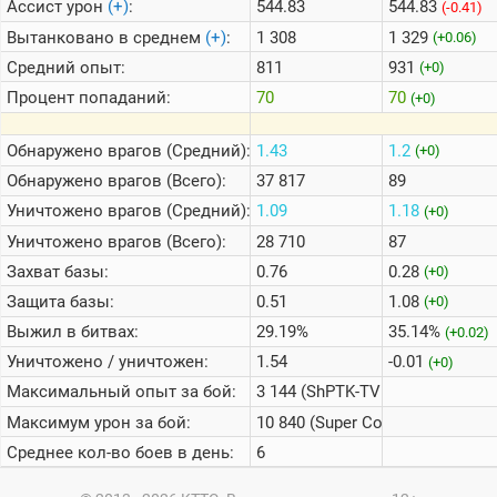
Ассист урон
(+)
:
544.83
544.83
(-0.41)
Вытанковано в среднем
(+)
:
1 308
1 329
(+0.06)
Средний опыт:
811
931
(+0)
Процент попаданий:
70
70
(+0)
Обнаружено врагов (Средний):
1.43
1.2
(+0)
Обнаружено врагов (Всего):
37 817
89
Уничтожено врагов (Средний):
1.09
1.18
(+0)
Уничтожено врагов (Всего):
28 710
87
Захват базы:
0.76
0.28
(+0)
Защита базы:
0.51
1.08
(+0)
Выжил в битвах:
29.19%
35.14%
(+0.02)
Уничтожено / уничтожен:
1.54
-0.01
(+0)
Максимальный опыт за бой:
3 144 (ShPTK-TVP 100)
Максимум урон за бой:
10 840 (Super Conqueror)
Среднее кол-во боев в день:
6