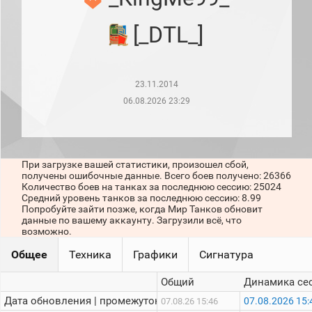
рейтинг
Топ 1000
[_DTL_]
игроков
(за
прошлый
месяц)
23.11.2014
Топ
игроков
06.08.2026 23:29
(за
последние
сессии)
Топ
При загрузке вашей статистики, произошел сбой,
1000
получены ошибочные данные. Всего боев получено: 26366
Кланы
Количество боев на танках за последнюю сессию: 25024
Статистика
Средний уровень танков за последнюю сессию: 8.99
стримеров
Попробуйте зайти позже, когда Мир Танков обновит
данные по вашему аккаунту. Загрузили всё, что
возможно.
Информация
Общее
Техника
Графики
Сигнатура
Онлайн
Общий
Динамика се
Цветовая
Дата обновления | промежуток:
07.08.2026 15:
07.08.26 15:46
шкала