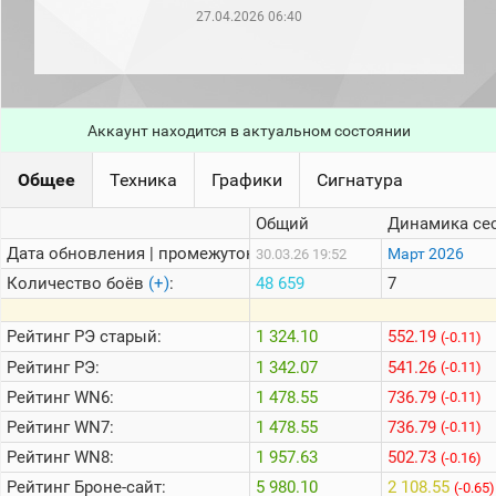
рейтинг
27.04.2026 06:40
Топ 1000
игроков
(за
прошлый
месяц)
Аккаунт находится в актуальном состоянии
Топ
игроков
(за
Общее
Техника
Графики
Сигнатура
последние
сессии)
Общий
Динамика се
Топ
Дата обновления | промежуток:
Март 2026
30.03.26 19:52
1000
Кланы
Количество боёв
(+)
:
48 659
7
Статистика
стримеров
Рейтинг
РЭ старый:
1 324.10
552.19
(-0.11)
Рейтинг
РЭ:
1 342.07
541.26
(-0.11)
Рейтинг
WN6:
1 478.55
736.79
Информация
(-0.11)
Рейтинг
WN7:
1 478.55
736.79
(-0.11)
Онлайн
Рейтинг
WN8:
1 957.63
502.73
(-0.16)
Цветовая
Рейтинг
Броне-сайт:
5 980.10
2 108.55
шкала
(-0.65)