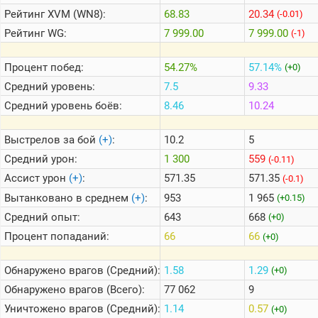
Рейтинг
XVM (WN8):
68.83
20.34
(-0.01)
Рейтинг
WG:
7 999.00
7 999.00
(-1)
Теlegram
ВК
Процент побед:
54.27%
57.14%
(+0)
Портал
Средний уровень:
7.5
9.33
Мира
Танков
Средний уровень боёв:
8.46
10.24
Выстрелов за бой
(+)
:
10.2
5
Средний урон:
1 300
559
(-0.11)
Ассист урон
(+)
:
571.35
571.35
(-0.1)
Вытанковано в среднем
(+)
:
953
1 965
(+0.15)
Средний опыт:
643
668
(+0)
Процент попаданий:
66
66
(+0)
Обнаружено врагов (Средний):
1.58
1.29
(+0)
Обнаружено врагов (Всего):
77 062
9
Уничтожено врагов (Средний):
1.14
0.57
(+0)