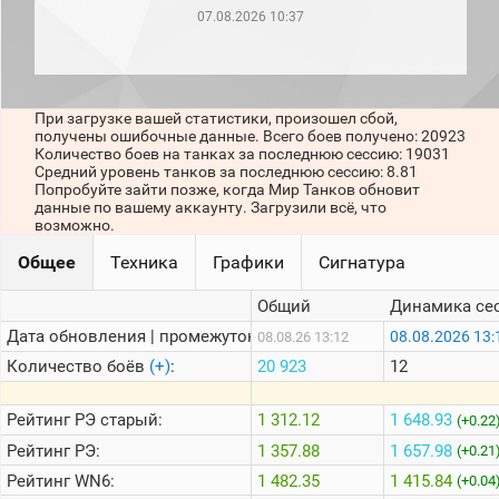
рейтинг
07.08.2026 10:37
Топ 1000
игроков
(за
прошлый
месяц)
При загрузке вашей статистики, произошел сбой,
получены ошибочные данные. Всего боев получено: 20923
Топ
Количество боев на танках за последнюю сессию: 19031
игроков
Средний уровень танков за последнюю сессию: 8.81
(за
Попробуйте зайти позже, когда Мир Танков обновит
последние
данные по вашему аккаунту. Загрузили всё, что
сессии)
возможно.
Топ
Общее
Техника
Графики
Сигнатура
1000
Кланы
Общий
Динамика се
Статистика
стримеров
Дата обновления | промежуток:
08.08.2026 13:
08.08.26 13:12
Количество боёв
(+)
:
20 923
12
Информация
Рейтинг
РЭ старый:
1 312.12
1 648.93
(+0.22
Онлайн
Рейтинг
РЭ:
1 357.88
1 657.98
(+0.21
Цветовая
Рейтинг
WN6:
1 482.35
1 415.84
(+0.04
шкала