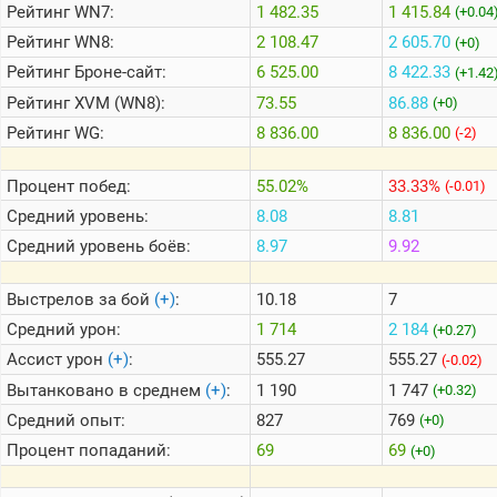
Рейтинг
WN7:
1 482.35
1 415.84
(+0.04
Рейтинг
WN8:
2 108.47
2 605.70
(+0)
Теlegram
Рейтинг
Броне-сайт:
6 525.00
8 422.33
(+1.42
ВК
Рейтинг
XVM (WN8):
73.55
86.88
(+0)
Портал
Рейтинг
WG:
8 836.00
8 836.00
(-2)
Мира
Танков
Процент побед:
55.02%
33.33%
(-0.01)
Средний уровень:
8.08
8.81
Средний уровень боёв:
8.97
9.92
Выстрелов за бой
(+)
:
10.18
7
Средний урон:
1 714
2 184
(+0.27)
Ассист урон
(+)
:
555.27
555.27
(-0.02)
Вытанковано в среднем
(+)
:
1 190
1 747
(+0.32)
Средний опыт:
827
769
(+0)
Процент попаданий:
69
69
(+0)