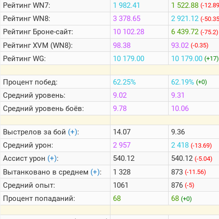
Рейтинг
WN7:
1 982.41
1 522.88
(-12.8
Рейтинг
WN8:
3 378.65
2 921.12
(-50.3
Теlegram
Рейтинг
Броне-сайт:
10 102.28
6 439.72
(-75.2)
ВК
Рейтинг
XVM (WN8):
98.38
93.02
(-0.35)
Портал
Рейтинг
WG:
10 179.00
10 179.00
(+17)
Мира
Танков
Процент побед:
62.25%
62.19%
(+0)
Средний уровень:
9.02
9.31
Средний уровень боёв:
9.78
10.06
Выстрелов за бой
(+)
:
14.07
9.36
Средний урон:
2 957
2 418
(-13.69)
Ассист урон
(+)
:
540.12
540.12
(-5.04)
Вытанковано в среднем
(+)
:
1 328
873
(-11.56)
Средний опыт:
1061
876
(-5)
Процент попаданий:
68
68
(+0)