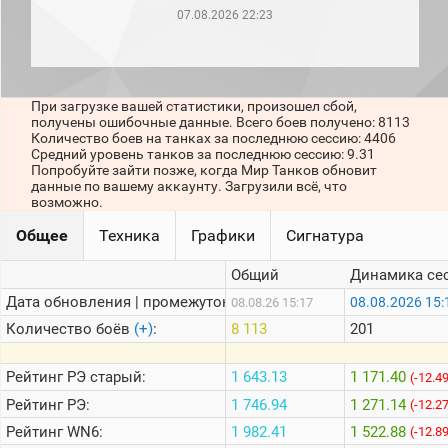
рейтинг
07.08.2026 22:23
Топ 1000
игроков
(за
прошлый
месяц)
При загрузке вашей статистики, произошел сбой,
получены ошибочные данные. Всего боев получено: 8113
Топ
Количество боев на танках за последнюю сессию: 4406
игроков
Средний уровень танков за последнюю сессию: 9.31
(за
Попробуйте зайти позже, когда Мир Танков обновит
последние
данные по вашему аккаунту. Загрузили всё, что
сессии)
возможно.
Топ
Общее
Техника
Графики
Сигнатура
1000
Кланы
Общий
Динамика се
Статистика
стримеров
Дата обновления | промежуток:
08.08.2026 15:
08.08.26 15:17
Количество боёв
(+)
:
8 113
201
Информация
Рейтинг
РЭ старый:
1 643.13
1 171.40
(-12.4
Онлайн
Рейтинг
РЭ:
1 746.94
1 271.14
(-12.2
Цветовая
Рейтинг
WN6:
1 982.41
1 522.88
(-12.8
шкала