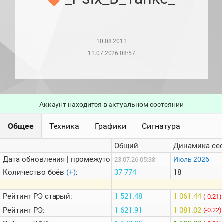
рейтинг
Топ 1000
игроков
(за
прошлый
10.08.2011
месяц)
11.07.2026 08:57
Топ
игроков
(за
последние
сессии)
Аккаунт находится в актуальном состоянии
Топ
1000
Кланы
Общее
Техника
Графики
Сигнатура
Статистика
Общий
Динамика се
стримеров
Дата обновления | промежуток:
Июль 2026
23.07.26 05:38
Количество боёв
(+)
:
37 774
18
Информация
Онлайн
Рейтинг
РЭ старый:
1 521.48
1 061.44
(-0.21)
Рейтинг
РЭ:
1 621.91
1 081.02
Цветовая
(-0.22)
шкала