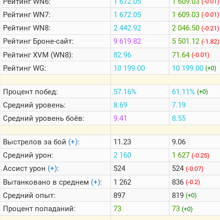
Рейтинг
WN6:
1 672.05
1 609.03
(-0.01)
Рейтинг
WN7:
1 672.05
1 609.03
(-0.01)
Теlegram
Рейтинг
WN8:
2 442.92
2 046.50
(-0.21)
ВК
Рейтинг
Броне-сайт:
9 619.82
5 501.12
(-1.82)
Рейтинг
XVM (WN8):
82.96
71.64
(-0.01)
Портал
Мира
Рейтинг
WG:
10 199.00
10 199.00
(+0)
Танков
Процент побед:
57.16%
61.11%
(+0)
Средний уровень:
8.69
7.19
Средний уровень боёв:
9.41
8.55
Выстрелов за бой
(+)
:
11.23
9.06
Средний урон:
2 160
1 627
(-0.25)
Ассист урон
(+)
:
524
524
(-0.07)
Вытанковано в среднем
(+)
:
1 262
836
(-0.2)
Средний опыт:
897
819
(+0)
Процент попаданий:
73
73
(+0)