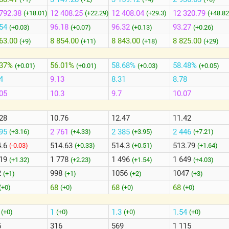
792.38
12 408.25
12 408.04
12 320.79
(+18.01)
(+22.29)
(+29.3)
(+48.82
54
96.18
96.32
93.27
(+0.03)
(+0.07)
(+0.13)
(+0.26)
63.00
8 854.00
8 843.00
8 825.00
(+9)
(+11)
(+18)
(+29)
.37%
56.01%
58.68%
58.48%
(+0.01)
(+0.01)
(+0.03)
(+0.05)
4
9.13
8.31
8.78
05
10.3
9.7
10.07
28
10.76
12.47
11.42
395
2 761
2 385
2 446
(+3.16)
(+4.33)
(+3.95)
(+7.21)
4.6
514.63
514.3
513.79
(-0.03)
(+0.33)
(+0.51)
(+1.64)
519
1 778
1 496
1 649
(+1.32)
(+2.23)
(+1.54)
(+4.03)
2
998
1056
1047
(+1)
(+1)
(+2)
(+3)
68
68
68
(+0)
(+0)
(+0)
(+0)
2
1
1.3
1.54
(+0)
(+0)
(+0)
(+0)
5
316
569
1 115