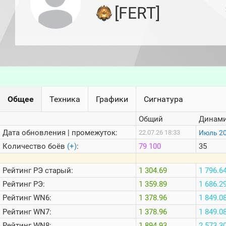
игроков
[FERT]
(за
прошлый
месяц)
Топ
игроков
(за
последние
сессии)
Топ
Общее
Техника
Графики
Сигнатура
1000
Кланы
Общий
Динами
Статистика
стримеров
Дата обновления | промежуток:
Июль 2
22.07.26 18:33
Количество боёв
(+)
:
79 100
35
Информация
Рейтинг
РЭ старый:
1 304.69
1 796.6
Онлайн
Рейтинг
РЭ:
1 359.89
1 686.2
Цветовая
Рейтинг
WN6:
1 378.96
1 849.0
шкала
Рейтинг
WN7:
1 378.96
1 849.0
Рейтинг
WN8:
1 894.93
2 573.3