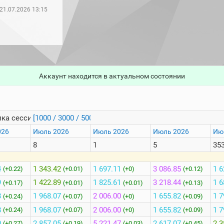
21.07.2026 13:15
Аккаунт находится в актуальном состоянии
ка сессий
[1000 / 3000 / 5000]
026
Июль 2026
Июль 2026
Июль 2026
Ию
8
1
5
35
4
1 343.42
1 697.11
3 086.85
1 6
(+0.22)
(+0.01)
(+0)
(+0.12)
9
1 422.89
1 825.61
3 218.44
1 6
(+0.17)
(+0.01)
(+0.01)
(+0.13)
8
1 968.07
2 006.00
1 655.82
1 7
(+0.24)
(+0.07)
(+0)
(+0.09)
8
1 968.07
2 006.00
1 655.82
1 7
(+0.24)
(+0.07)
(+0)
(+0.09)
0
2 857.05
5 221.47
2 617.07
2 3
(+0.27)
(+0.19)
(+0.03)
(+0.45)