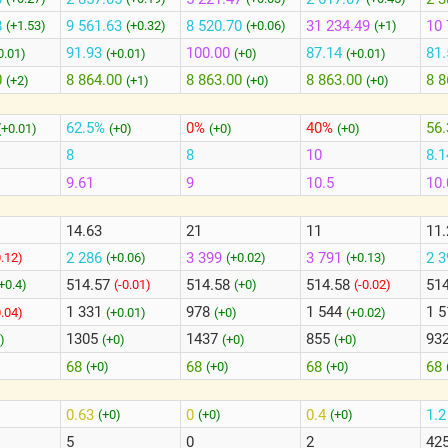
8
9 561.63
8 520.70
31 234.49
10 
(+1.53)
(+0.32)
(+0.06)
(+1)
91.93
100.00
87.14
81.
0.01)
(+0.01)
(+0)
(+0.01)
0
8 864.00
8 863.00
8 863.00
8 8
(+2)
(+1)
(+0)
(+0)
62.5%
0%
40%
56
(+0.01)
(+0)
(+0)
(+0)
8
8
10
8.1
9.61
9
10.5
10.
14.63
21
11
11.
2 286
3 399
3 791
2 
0.12)
(+0.06)
(+0.02)
(+0.13)
514.57
514.58
514.58
51
+0.4)
(-0.01)
(+0)
(-0.02)
1 331
978
1 544
1 
0.04)
(+0.01)
(+0)
(+0.02)
1305
1437
855
93
)
(+0)
(+0)
(+0)
68
68
68
68
(+0)
(+0)
(+0)
0.63
0
0.4
1.
(+0)
(+0)
(+0)
5
0
2
42