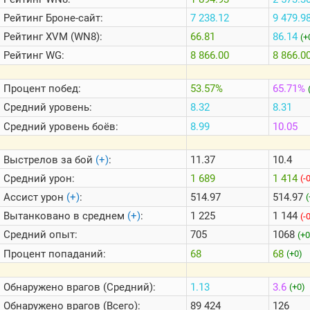
Теlegram
Рейтинг
Броне-сайт:
7 238.12
9 479.9
ВК
Рейтинг
XVM (WN8):
66.81
86.14
(+
Портал
Рейтинг
WG:
8 866.00
8 866.0
Мира
Танков
Процент побед:
53.57%
65.71%
Средний уровень:
8.32
8.31
Средний уровень боёв:
8.99
10.05
Выстрелов за бой
(+)
:
11.37
10.4
Средний урон:
1 689
1 414
(-
Ассист урон
(+)
:
514.97
514.97
(
Вытанковано в среднем
(+)
:
1 225
1 144
(-
Средний опыт:
705
1068
(+0
Процент попаданий:
68
68
(+0)
Обнаружено врагов (Средний):
1.13
3.6
(+0)
Обнаружено врагов (Всего):
89 424
126