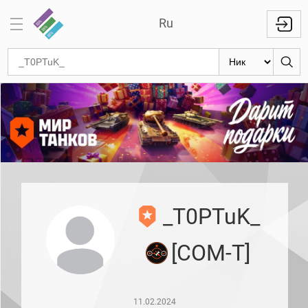
Ru
Отметки
на
стволах
Знаки
классности
Кланы
Топ
_T0PTuK_
Топ по
танкам
[COM-T]
Топ
1000
игроков
Международный
11.02.2024