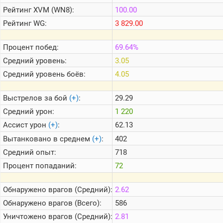
Рейтинг
XVM (WN8):
100.00
Рейтинг
WG:
3 829.00
Теlegram
ВК
Процент побед:
69.64%
Портал
Средний уровень:
3.05
Мира
Танков
Средний уровень боёв:
4.05
Выстрелов за бой
(+)
:
29.29
Средний урон:
1 220
Ассист урон
(+)
:
62.13
Вытанковано в среднем
(+)
:
402
Средний опыт:
718
Процент попаданий:
72
Обнаружено врагов (Средний):
2.62
Обнаружено врагов (Всего):
586
Уничтожено врагов (Средний):
2.81