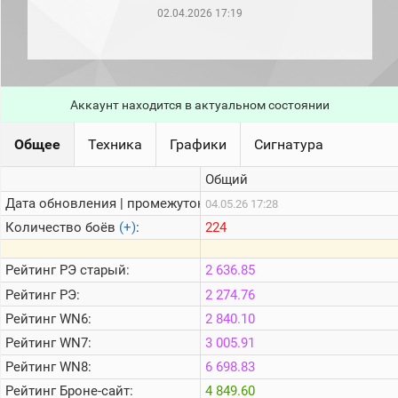
рейтинг
02.04.2026 17:19
Топ 1000
игроков
(за
прошлый
месяц)
Аккаунт находится в актуальном состоянии
Топ
игроков
(за
Общее
Техника
Графики
Сигнатура
последние
сессии)
Общий
Топ
Дата обновления | промежуток:
04.05.26 17:28
1000
Кланы
Количество боёв
(+)
:
224
Статистика
стримеров
Рейтинг
РЭ старый:
2 636.85
Рейтинг
РЭ:
2 274.76
Рейтинг
WN6:
2 840.10
Информация
Рейтинг
WN7:
3 005.91
Онлайн
Рейтинг
WN8:
6 698.83
Цветовая
Рейтинг
Броне-сайт:
4 849.60
шкала