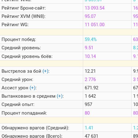
Теlegram
Рейтинг
Броне-сайт:
13 093.54
16
ВК
Рейтинг
XVM (WN8):
95.07
95
Портал
Рейтинг
WG:
11 051.00
11
Мира
Танков
Процент побед:
59.4%
6
Средний уровень:
9.51
8.
Средний уровень боёв:
10.14
9.
Выстрелов за бой
(+)
:
12.21
9.
Средний урон:
2 776
3 
Ассист урон
(+)
:
671.92
67
Вытанковано в среднем
(+)
:
1 642
1 
Средний опыт:
957
1
Процент попаданий:
80
8
Обнаружено врагов (Средний):
1.41
1.
Обнаружено врагов (Всего):
47 631
89