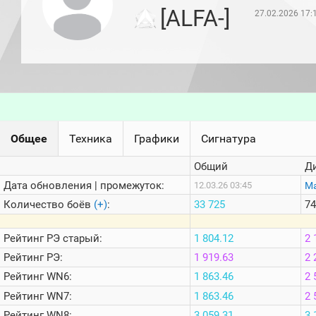
игроков
[ALFA-]
27.02.2026 17:
(за
прошлый
месяц)
Топ
игроков
(за
последние
сессии)
Топ
Общее
Техника
Графики
Сигнатура
1000
Кланы
Общий
Д
Статистика
стримеров
Дата обновления | промежуток:
Ма
12.03.26 03:45
Количество боёв
(+)
:
33 725
74
Информация
Рейтинг
РЭ старый:
1 804.12
2 
Онлайн
Рейтинг
РЭ:
1 919.63
2 
Цветовая
Рейтинг
WN6:
1 863.46
2 
шкала
Рейтинг
WN7:
1 863.46
2 
Рейтинг
WN8:
3 059.31
3 