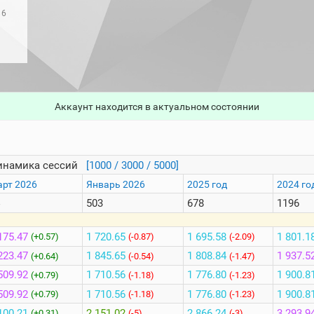
16
Аккаунт находится в актуальном состоянии
инамика сессий
[1000 / 3000 / 5000]
рт 2026
Январь 2026
2025 год
2024 го
503
678
1196
175.47
1 720.65
1 695.58
1 801.1
(+0.57)
(-0.87)
(-2.09)
223.47
1 845.65
1 808.84
1 937.5
(+0.64)
(-0.54)
(-1.47)
509.92
1 710.56
1 776.80
1 900.8
(+0.79)
(-1.18)
(-1.23)
509.92
1 710.56
1 776.80
1 900.8
(+0.79)
(-1.18)
(-1.23)
100.21
2 151.02
2 866.24
3 293.9
(+0.31)
(-5)
(-3)