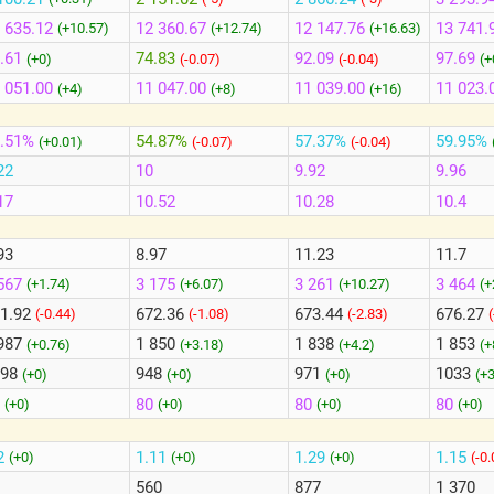
 635.12
12 360.67
12 147.76
13 741.
(+10.57)
(+12.74)
(+16.63)
.61
74.83
92.09
97.69
(+0)
(-0.07)
(-0.04)
(+
 051.00
11 047.00
11 039.00
11 023.
(+4)
(+8)
(+16)
3.51%
54.87%
57.37%
59.95%
(+0.01)
(-0.07)
(-0.04)
22
10
9.92
9.96
17
10.52
10.28
10.4
93
8.97
11.23
11.7
567
3 175
3 261
3 464
(+1.74)
(+6.07)
(+10.27)
(+
1.92
672.36
673.44
676.27
(-0.44)
(-1.08)
(-2.83)
987
1 850
1 838
1 853
(+0.76)
(+3.18)
(+4.2)
(+
098
948
971
1033
(+0)
(+0)
(+0)
(+
0
80
80
80
(+0)
(+0)
(+0)
(+0)
2
1.11
1.29
1.15
(+0)
(+0)
(+0)
(-0
560
877
1 370