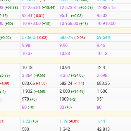
93
12 255.51
12 573.81
12 885.15
(+93.38)
(+18.44)
(+56.63)
93.41
95.11
95.02
0.15)
(-0.01)
(+0.03)
00
10 973.00
10 958.00
10 910.00
(+50)
(+15)
(+48)
57.66%
58.62%
59.54%
(+0.02)
(-0.03)
(-0.03)
9.98
9.96
9.46
10.37
10.33
10.13
10.18
10.94
12.4
3 364
3 352
2 698
26.99)
(+9.66)
(+24.05)
680.66
682.24
683.35
(-4.39)
(-1.58)
(-1.11)
1 932
2 000
1 606
8.4)
(+4.68)
(+14.49)
978
1009
951
3)
(+0)
(+2)
80
80
80
(+0)
(+0)
1.23
1.19
1.44
.01)
(+0)
(-0.01)
580
1 342
42 813