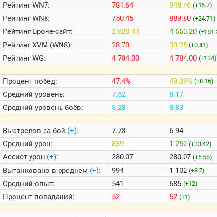
Рейтинг
WN7:
781.64
948.46
(+16.7)
Рейтинг
WN8:
750.45
889.80
(+24.71)
Теlegram
Рейтинг
Броне-сайт:
2 828.44
4 653.20
(+151.
ВК
Рейтинг
XVM (WN8):
28.70
33.25
(+0.81)
Портал
Рейтинг
WG:
4 784.00
4 784.00
(+134)
Мира
Танков
Процент побед:
47.4%
49.39%
(+0.16)
Средний уровень:
7.52
8.17
Средний уровень боёв:
8.28
8.83
Выстрелов за бой
(+)
:
7.78
6.94
Средний урон:
839
1 252
(+33.42)
Ассист урон
(+)
:
280.07
280.07
(+5.58)
Вытанковано в среднем
(+)
:
994
1 102
(+8.7)
Средний опыт:
541
685
(+12)
Процент попаданий:
52
52
(+1)