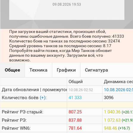
рейтинг
09.08.2026 19:53
Топ 1000
игроков
(за
прошлый
месяц)
При загрузке вашей статистики, произошел сбой,
получены ошибочные данные. Всего боев получено: 41333
Топ
Количество боев на танках за последнюю сессию: 32474
игроков
Средний уровень танков за последнюю сессию: 8.17
(за
Попробуйте зайти позже, когда Мир Танков обновит
последние
данные по вашему аккаунту. Загрузили всё, что
сессии)
возможно.
Топ
Общее
Техника
Графики
Сигнатура
1000
Кланы
Общий
Динамика се
Статистика
стримеров
Дата обновления | промежуток:
10.08.2026 02:
10.08.26 02:52
Количество боёв
(+)
:
41 333
3096
Информация
Рейтинг
РЭ старый:
807.25
1 040.36
(+20.1
Онлайн
Рейтинг
РЭ:
837.88
1 072.63
(+21.9
Цветовая
Рейтинг
WN6:
781.64
948.46
(+16.7)
шкала