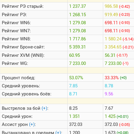
Рейтинг
РЭ старый:
1 237.37
986.58
(-0.42)
Рейтинг
РЭ:
1 268.15
919.49
(-0.23)
Теlegram
Рейтинг
WN6:
1 279.08
698.11
(-0.93)
ВК
Рейтинг
WN7:
1 279.08
698.11
(-0.93)
Портал
Мира
Рейтинг
WN8:
1 717.86
1 580.24
(-5.14)
Танков
Рейтинг
Броне-сайт:
5 359.31
3 354.65
(-0.21)
Рейтинг
XVM (WN8):
60.95
56.31
(-0.17)
Рейтинг
WG:
7 233.00
7 233.00
(-1)
Процент побед:
53.07%
33.33%
(+0)
Средний уровень:
7.85
8.78
Средний уровень боёв:
8.71
9.56
Выстрелов за бой
(+)
:
8.25
7.67
Средний урон:
1 351
1 425
(+0.01)
Ассист урон
(+)
:
372.03
372.03
(-0.05)
Вытанковано в среднем
(+)
:
1 200
1 673
(+0.08)