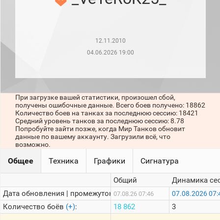
рейтинг
Топ 1000
игроков
(за
прошлый
12.11.2010
месяц)
04.06.2026 19:00
Топ
игроков
(за
последние
сессии)
При загрузке вашей статистики, произошел сбой,
получены ошибочные данные. Всего боев получено: 18862
Топ
Количество боев на танках за последнюю сессию: 18421
1000
Средний уровень танков за последнюю сессию: 8.78
Кланы
Попробуйте зайти позже, когда Мир Танков обновит
данные по вашему аккаунту. Загрузили всё, что
Статистика
возможно.
стримеров
Общее
Техника
Графики
Сигнатура
Информация
Общий
Динамика се
Онлайн
Дата обновления | промежуток:
07.08.2026 07:
07.08.26 07:46
Количество боёв
(+)
:
18 862
3
Цветовая
шкала