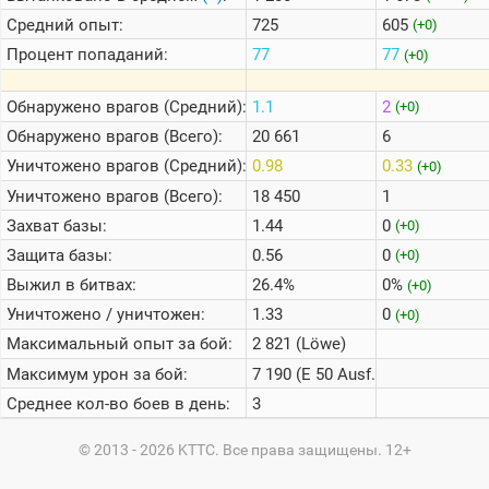
Средний опыт:
725
605
(+0)
Процент попаданий:
77
77
(+0)
Обнаружено врагов (Средний):
1.1
2
(+0)
Обнаружено врагов (Всего):
20 661
6
Уничтожено врагов (Средний):
0.98
0.33
(+0)
Уничтожено врагов (Всего):
18 450
1
Захват базы:
1.44
0
(+0)
Защита базы:
0.56
0
(+0)
Выжил в битвах:
26.4%
0%
(+0)
Уничтожено / уничтожен:
1.33
0
(+0)
Максимальный опыт за бой:
2 821 (Löwe)
Максимум урон за бой:
7 190 (E 50 Ausf. M)
Среднее кол-во боев в день:
3
© 2013 - 2026 KTTC. Все права защищены. 12+