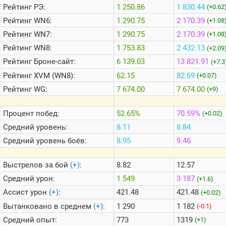
Рейтинг
РЭ:
1 250.86
1 830.44
(+0.62
Рейтинг
WN6:
1 290.75
2 170.39
(+1.08
Теlegram
Рейтинг
WN7:
1 290.75
2 170.39
(+1.08
ВК
Рейтинг
WN8:
1 753.83
2 432.13
(+2.09
Портал
Рейтинг
Броне-сайт:
6 139.03
13 821.91
(+7.3
Мира
Танков
Рейтинг
XVM (WN8):
62.15
82.69
(+0.07)
Рейтинг
WG:
7 674.00
7 674.00
(+9)
Процент побед:
52.65%
70.59%
(+0.02)
Средний уровень:
8.11
8.84
Средний уровень боёв:
8.95
9.46
Выстрелов за бой
(+)
:
8.82
12.57
Средний урон:
1 549
3 187
(+1.6)
Ассист урон
(+)
:
421.48
421.48
(+0.02)
Вытанковано в среднем
(+)
:
1 290
1 182
(-0.1)
Средний опыт:
773
1319
(+1)