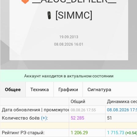
рейтинг
Топ 1000
[SIMMC]
игроков
(за
прошлый
месяц)
19.09.2013
Топ
игроков
08.08.2026 16:01
(за
последние
сессии)
Топ
1000
Аккаунт находится в актуальном состоянии
Кланы
Статистика
Общее
Техника
Графики
Сигнатура
стримеров
Общий
Динамика се
Дата обновления | промежуток:
Информация
08.08.2026 17:
08.08.26 17:55
Количество боёв
(+)
:
52 285
51
Онлайн
Цветовая
Рейтинг
РЭ старый:
1 206.29
1 715.73
(+0.54
шкала