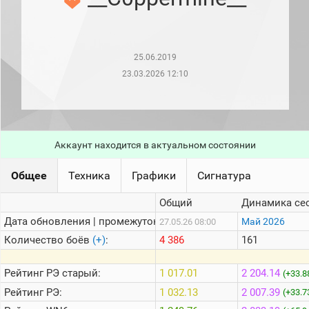
рейтинг
Топ 1000
игроков
(за
прошлый
25.06.2019
месяц)
23.03.2026 12:10
Топ
игроков
(за
последние
сессии)
Аккаунт находится в актуальном состоянии
Топ
1000
Кланы
Общее
Техника
Графики
Сигнатура
Статистика
Общий
Динамика се
стримеров
Дата обновления | промежуток:
Май 2026
27.05.26 08:00
Количество боёв
(+)
:
4 386
161
Информация
Онлайн
Рейтинг
РЭ старый:
1 017.01
2 204.14
(+33.8
Рейтинг
РЭ:
1 032.13
2 007.39
Цветовая
(+33.7
шкала