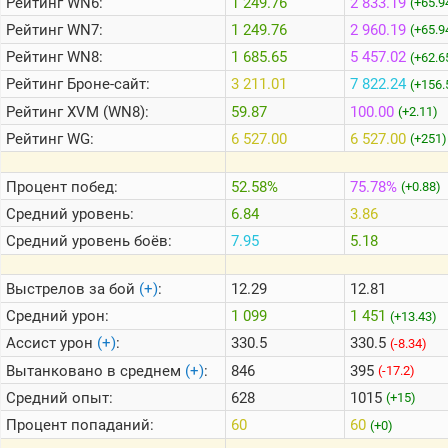
Рейтинг
WN6:
1 249.76
2 833.19
(+65.9
Рейтинг
WN7:
1 249.76
2 960.19
(+65.9
Теlegram
Рейтинг
WN8:
1 685.65
5 457.02
(+62.6
ВК
Рейтинг
Броне-сайт:
3 211.01
7 822.24
(+156.
Рейтинг
XVM (WN8):
59.87
100.00
(+2.11)
Портал
Мира
Рейтинг
WG:
6 527.00
6 527.00
(+251)
Танков
Процент побед:
52.58%
75.78%
(+0.88)
Средний уровень:
6.84
3.86
Средний уровень боёв:
7.95
5.18
Выстрелов за бой
(+)
:
12.29
12.81
Средний урон:
1 099
1 451
(+13.43)
Ассист урон
(+)
:
330.5
330.5
(-8.34)
Вытанковано в среднем
(+)
:
846
395
(-17.2)
Средний опыт:
628
1015
(+15)
Процент попаданий:
60
60
(+0)