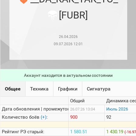
рейтинг
Топ 1000
[FUBR]
игроков
(за
прошлый
месяц)
26.04.2026
Топ
игроков
09.07.2026 12:01
(за
последние
сессии)
Топ
1000
Аккаунт находится в актуальном состоянии
Кланы
Статистика
Общее
Техника
Графики
Сигнатура
стримеров
Общий
Динамика се
Дата обновления | промежуток:
Информация
Июль 2026
26.07.26 13:04
Количество боёв
(+)
:
900
92
Онлайн
Цветовая
Рейтинг
РЭ старый:
1 580.51
1 430.19
(-16.9
шкала