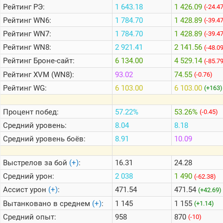
Рейтинг
РЭ:
1 643.18
1 426.09
(-24.4
Рейтинг
WN6:
1 784.70
1 428.89
(-39.4
Теlegram
Рейтинг
WN7:
1 784.70
1 428.89
(-39.4
ВК
Рейтинг
WN8:
2 921.41
2 141.56
(-48.0
Портал
Рейтинг
Броне-сайт:
6 134.00
4 529.14
(-85.7
Мира
Танков
Рейтинг
XVM (WN8):
93.02
74.55
(-0.76)
Рейтинг
WG:
6 103.00
6 103.00
(+163)
Процент побед:
57.22%
53.26%
(-0.45)
Средний уровень:
8.04
8.18
Средний уровень боёв:
8.91
10.09
Выстрелов за бой
(+)
:
16.31
24.28
Средний урон:
2 038
1 490
(-62.38)
Ассист урон
(+)
:
471.54
471.54
(+42.69)
Вытанковано в среднем
(+)
:
1 145
1 155
(+1.14)
Средний опыт:
958
870
(-10)