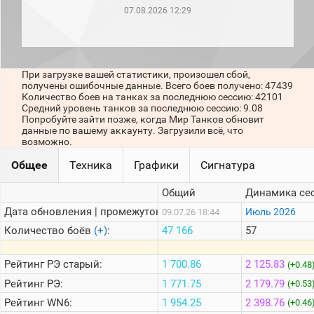
рейтинг
07.08.2026 12:29
Топ 1000
игроков
(за
прошлый
месяц)
При загрузке вашей статистики, произошел сбой,
получены ошибочные данные. Всего боев получено: 47439
Топ
Количество боев на танках за последнюю сессию: 42101
игроков
Средний уровень танков за последнюю сессию: 9.08
(за
Попробуйте зайти позже, когда Мир Танков обновит
последние
данные по вашему аккаунту. Загрузили всё, что
сессии)
возможно.
Топ
Общее
Техника
Графики
Сигнатура
1000
Кланы
Общий
Динамика се
Статистика
стримеров
Дата обновления | промежуток:
Июль 2026
09.07.26 18:44
Количество боёв
(+)
:
47 166
57
Информация
Рейтинг
РЭ старый:
1 700.86
2 125.83
(+0.48
Онлайн
Рейтинг
РЭ:
1 771.75
2 179.79
(+0.53
Цветовая
Рейтинг
WN6:
1 954.25
2 398.76
(+0.46
шкала