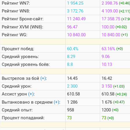
Рейтинг
WN7:
1 954.25
2 398.76
(+0.46
Рейтинг
WN8:
3 172.76
4 109.00
(+2.11
Теlegram
Рейтинг
Броне-сайт:
11 240.49
17 358.75
(+7.9
ВК
Рейтинг
XVM (WN8):
96.47
100.00
(+0.02)
Портал
Рейтинг
WG:
10 840.00
10 840.00
(+1)
Мира
Танков
Процент побед:
60.4%
63.16%
(+0)
Средний уровень:
8.29
9.06
Средний уровень боёв:
8.8
10.13
Выстрелов за бой
(+)
:
14.45
16.42
Средний урон:
2 300
3 150
(+1.03)
Ассист урон
(+)
:
610.58
610.58
(+0.24)
Вытанковано в среднем
(+)
:
1 286
1 676
(+0.47)
Средний опыт:
958
1200
(+0)
Процент попаданий:
73
73
(+0)