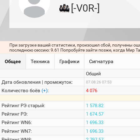
игроков
[-V0R-]
(за
прошлый
месяц)
Топ
игроков
(за
последние
При загрузке вашей статистики, произошел сбой, получены ош
сессии)
последнюю сессию: 9.61 Попробуйте зайти позже, когда Мир Т
Топ
Общее
Техника
Графики
Сигнатура
1000
Кланы
Общий
Статистика
стримеров
Дата обновления | промежуток:
07.08.26 07:53
Количество боёв
(+)
:
4 076
Информация
Рейтинг
РЭ старый:
1 578.82
Онлайн
Рейтинг
РЭ:
1 674.57
Цветовая
Рейтинг
WN6:
1 696.33
шкала
Рейтинг
WN7:
1 696.33
Рейтинг
WN8:
2 797.57