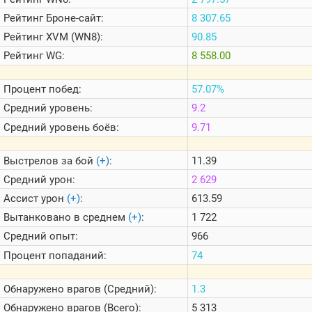
Теlegram
Рейтинг
Броне-сайт:
8 307.65
ВК
Рейтинг
XVM (WN8):
90.85
Портал
Рейтинг
WG:
8 558.00
Мира
Танков
Процент побед:
57.07%
Средний уровень:
9.2
Средний уровень боёв:
9.71
Выстрелов за бой
(+)
:
11.39
Средний урон:
2 629
Ассист урон
(+)
:
613.59
Вытанковано в среднем
(+)
:
1 722
Средний опыт:
966
Процент попаданий:
74
Обнаружено врагов (Средний):
1.3
Обнаружено врагов (Всего):
5 313