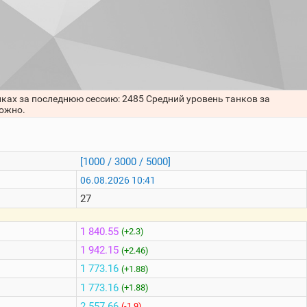
нках за последнюю сессию: 2485 Средний уровень танков за
можно.
[1000 / 3000 / 5000]
06.08.2026 10:41
27
1 840.55
(+2.3)
1 942.15
(+2.46)
1 773.16
(+1.88)
1 773.16
(+1.88)
2 557.66
(-1.9)