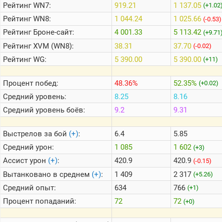
Рейтинг
WN7:
919.21
1 137.05
(+1.02
Рейтинг
WN8:
1 044.24
1 025.66
(-0.53)
Теlegram
Рейтинг
Броне-сайт:
4 001.33
5 113.42
(+9.71
ВК
Рейтинг
XVM (WN8):
38.31
37.70
(-0.02)
Портал
Рейтинг
WG:
5 390.00
5 390.00
(+11)
Мира
Танков
Процент побед:
48.36%
52.35%
(+0.02)
Средний уровень:
8.25
8.16
Средний уровень боёв:
9.2
9.31
Выстрелов за бой
(+)
:
6.4
5.85
Средний урон:
1 085
1 602
(+3)
Ассист урон
(+)
:
420.9
420.9
(-0.15)
Вытанковано в среднем
(+)
:
1 409
2 317
(+5.26)
Средний опыт:
634
766
(+1)
Процент попаданий:
72
72
(+0)