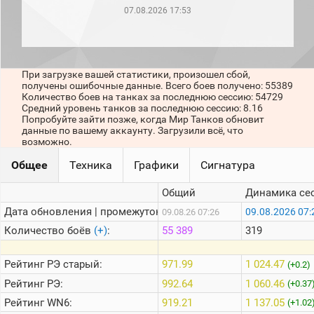
рейтинг
07.08.2026 17:53
Топ 1000
игроков
(за
прошлый
месяц)
При загрузке вашей статистики, произошел сбой,
получены ошибочные данные. Всего боев получено: 55389
Топ
Количество боев на танках за последнюю сессию: 54729
игроков
Средний уровень танков за последнюю сессию: 8.16
(за
Попробуйте зайти позже, когда Мир Танков обновит
последние
данные по вашему аккаунту. Загрузили всё, что
сессии)
возможно.
Топ
Общее
Техника
Графики
Сигнатура
1000
Кланы
Общий
Динамика се
Статистика
стримеров
Дата обновления | промежуток:
09.08.2026 07:
09.08.26 07:26
Количество боёв
(+)
:
55 389
319
Информация
Рейтинг
РЭ старый:
971.99
1 024.47
(+0.2)
Онлайн
Рейтинг
РЭ:
992.64
1 060.46
(+0.37
Цветовая
Рейтинг
WN6:
919.21
1 137.05
(+1.02
шкала