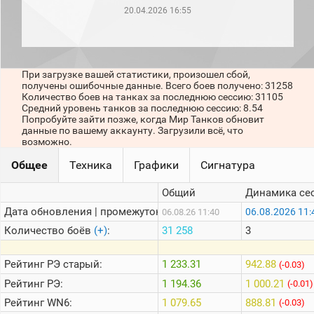
рейтинг
20.04.2026 16:55
Топ 1000
игроков
(за
прошлый
месяц)
При загрузке вашей статистики, произошел сбой,
получены ошибочные данные. Всего боев получено: 31258
Топ
Количество боев на танках за последнюю сессию: 31105
игроков
Средний уровень танков за последнюю сессию: 8.54
(за
Попробуйте зайти позже, когда Мир Танков обновит
последние
данные по вашему аккаунту. Загрузили всё, что
сессии)
возможно.
Топ
Общее
Техника
Графики
Сигнатура
1000
Кланы
Общий
Динамика се
Статистика
стримеров
Дата обновления | промежуток:
06.08.2026 11:
06.08.26 11:40
Количество боёв
(+)
:
31 258
3
Информация
Рейтинг
РЭ старый:
1 233.31
942.88
(-0.03)
Онлайн
Рейтинг
РЭ:
1 194.36
1 000.21
(-0.01)
Цветовая
Рейтинг
WN6:
1 079.65
888.81
(-0.03)
шкала