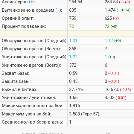
Ассист урон
(+)
:
254.54
254.54
(-3.49)
Вытанковано в среднем
(+)
:
835
1 474
(+10.74)
Средний опыт:
759
625
(-2)
Процент попаданий:
72
72
(+0)
Обнаружено врагов (Средний):
1.01
1.17
(+0)
Обнаружено врагов (Всего):
368
7
Уничтожено врагов (Средний):
1.02
1
(+0)
Уничтожено врагов (Всего):
372
6
Захват базы:
0.59
0
(-0.01)
Защита базы:
0.45
0
(-0.01)
Выжил в битвах:
37.74%
16.67%
(-0.35)
Уничтожено / уничтожен:
1.65
-0.02
(-0.01)
Максимальный опыт за бой:
1 916
Максимум урон за бой:
3 588 (Type 57)
Среднее кол-во боев в день:
1