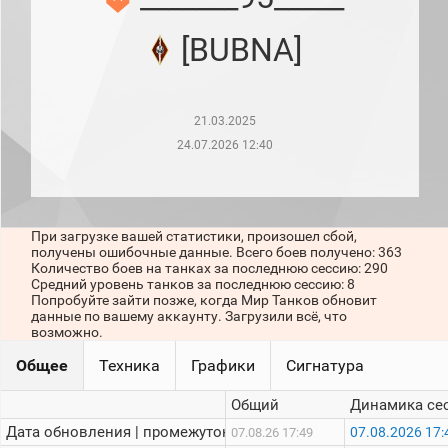
рейтинг
Топ 1000
[BUBNA]
игроков
(за
прошлый
месяц)
21.03.2025
Топ
игроков
24.07.2026 12:40
(за
последние
сессии)
Топ
При загрузке вашей статистики, произошел сбой,
1000
получены ошибочные данные. Всего боев получено: 363
Кланы
Количество боев на танках за последнюю сессию: 290
Статистика
Средний уровень танков за последнюю сессию: 8
стримеров
Попробуйте зайти позже, когда Мир Танков обновит
данные по вашему аккаунту. Загрузили всё, что
возможно.
Информация
Общее
Техника
Графики
Сигнатура
Онлайн
Общий
Динамика се
Цветовая
Дата обновления | промежуток:
07.08.2026 17:
07.08.26 17:49
шкала