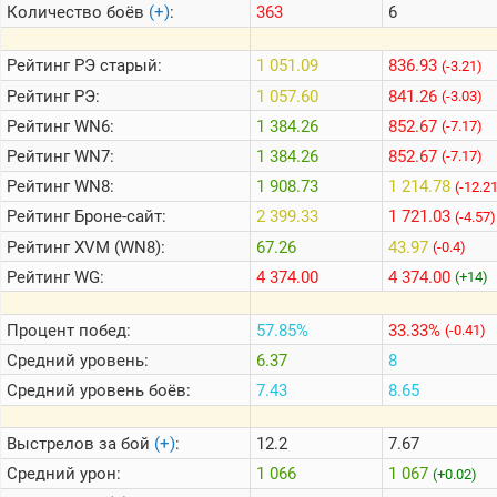
Количество боёв
(+)
:
363
6
Теlegram
Рейтинг
РЭ старый:
1 051.09
836.93
(-3.21)
ВК
Рейтинг
РЭ:
1 057.60
841.26
(-3.03)
Рейтинг
WN6:
1 384.26
852.67
Портал
(-7.17)
Мира
Рейтинг
WN7:
1 384.26
852.67
(-7.17)
Танков
Рейтинг
WN8:
1 908.73
1 214.78
(-12.2
Рейтинг
Броне-сайт:
2 399.33
1 721.03
(-4.57)
Рейтинг
XVM (WN8):
67.26
43.97
(-0.4)
Рейтинг
WG:
4 374.00
4 374.00
(+14)
Процент побед:
57.85%
33.33%
(-0.41)
Средний уровень:
6.37
8
Средний уровень боёв:
7.43
8.65
Выстрелов за бой
(+)
:
12.2
7.67
Средний урон:
1 066
1 067
(+0.02)