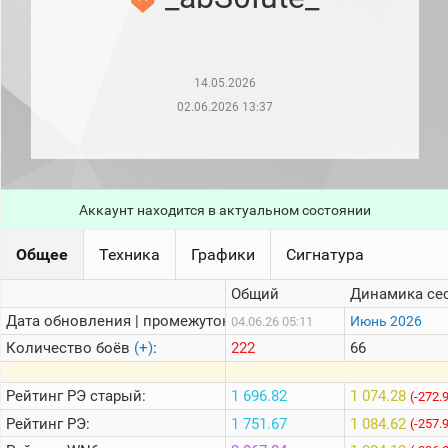
рейтинг
Топ 1000
игроков
(за
прошлый
14.05.2026
месяц)
02.06.2026 13:37
Топ
игроков
(за
последние
сессии)
Аккаунт находится в актуальном состоянии
Топ
1000
Кланы
Общее
Техника
Графики
Сигнатура
Статистика
Общий
Динамика се
стримеров
Дата обновления | промежуток:
Июнь 2026
04.06.26 05:11
Количество боёв
(+)
:
222
66
Информация
Онлайн
Рейтинг
РЭ старый:
1 696.82
1 074.28
(-272.
Рейтинг
РЭ:
1 751.67
1 084.62
Цветовая
(-257.
шкала