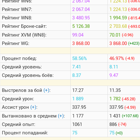
Рейтинг
WN6:
2 067.04
1 224.13
(-336.
Рейтинг
WN7:
2 067.04
1 224.13
(-336.
Теlegram
Рейтинг
WN8:
3 480.95
1 994.59
(-815.
ВК
Рейтинг
Броне-сайт:
5 126.38
2 703.68
(-693.
Рейтинг
XVM (WN8):
99.04
70.01
(-0.96)
Портал
Мира
Рейтинг
WG:
3 868.00
3 868.00
(+423)
Танков
Процент побед:
58.56%
46.97%
(-4.9)
Средний уровень:
7.41
8.11
Средний уровень боёв:
8.37
9.47
Выстрелов за бой
(+)
:
17.27
11.35
Средний урон:
1 889
1 782
(-45.28)
Ассист урон
(+)
:
337.95
337.95
(-4.59)
Вытанковано в среднем
(+)
:
1 177
1 431
(+107.68)
Средний опыт:
1061
886
(-74)
Процент попаданий:
75
75
(+0)