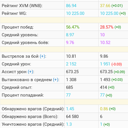
Рейтинг
XVM (WN8):
86.94
37.66
(+0.01)
Рейтинг
WG:
10 225.00
10 225.00
(+0)
Теlegram
ВК
Процент побед:
56.47%
28.57%
(+0)
Портал
Средний уровень:
8.97
10
Мира
Танков
Средний уровень боёв:
9.76
10.52
Выстрелов за бой
(+)
:
10.81
9.86
Средний урон:
2 152
1 951
(-0.03)
Ассист урон
(+)
:
673.25
673.25
(+0.09)
Вытанковано в среднем
(+)
:
1 308
1 493
(+0.03)
Средний опыт:
685
414
(+0)
Процент попаданий:
77
77
(+0)
Обнаружено врагов (Средний):
1.45
0.86
(+0)
Обнаружено врагов (Всего):
64 580
6
Уничтожено врагов (Средний):
1.3
1
(+0)