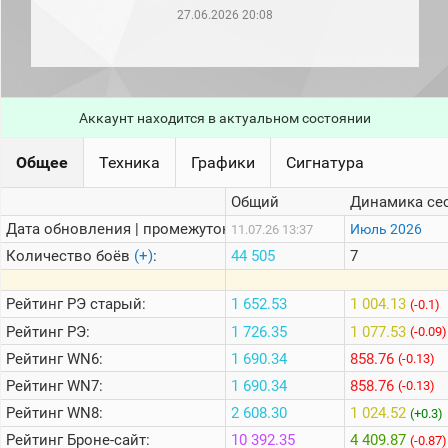
рейтинг
27.06.2026 20:08
Топ 1000
игроков
(за
прошлый
месяц)
Аккаунт находится в актуальном состоянии
Топ
игроков
(за
Общее
Техника
Графики
Сигнатура
последние
сессии)
Общий
Динамика се
Топ
Дата обновления | промежуток:
Июль 2026
11.07.26 13:37
1000
Кланы
Количество боёв
(+)
:
44 505
7
Статистика
стримеров
Рейтинг
РЭ старый:
1 652.53
1 004.13
(-0.1)
Рейтинг
РЭ:
1 726.35
1 077.53
(-0.09)
Рейтинг
WN6:
1 690.34
858.76
Информация
(-0.13)
Рейтинг
WN7:
1 690.34
858.76
(-0.13)
Онлайн
Рейтинг
WN8:
2 608.30
1 024.52
(+0.3)
Цветовая
Рейтинг
Броне-сайт:
10 392.35
4 409.87
шкала
(-0.87)