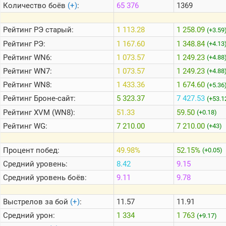
Количество боёв
(+)
:
65 376
1369
Теlegram
Рейтинг
РЭ старый:
1 113.28
1 258.09
(+3.59
ВК
Рейтинг
РЭ:
1 167.60
1 348.84
(+4.13
Рейтинг
WN6:
1 073.57
1 249.23
Портал
(+4.88
Мира
Рейтинг
WN7:
1 073.57
1 249.23
(+4.88
Танков
Рейтинг
WN8:
1 433.36
1 674.60
(+5.36
Рейтинг
Броне-сайт:
5 323.37
7 427.53
(+53.1
Рейтинг
XVM (WN8):
51.33
59.50
(+0.18)
Рейтинг
WG:
7 210.00
7 210.00
(+43)
Процент побед:
49.98%
52.15%
(+0.05)
Средний уровень:
8.42
9.15
Средний уровень боёв:
9.11
9.78
Выстрелов за бой
(+)
:
11.57
11.91
Средний урон:
1 334
1 763
(+9.17)