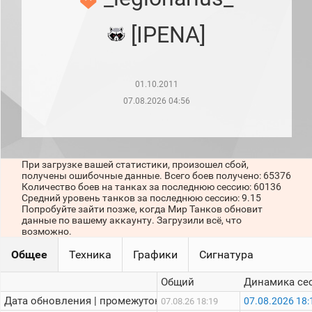
рейтинг
Топ 1000
[IPENA]
игроков
(за
прошлый
месяц)
01.10.2011
Топ
игроков
07.08.2026 04:56
(за
последние
сессии)
Топ
При загрузке вашей статистики, произошел сбой,
1000
получены ошибочные данные. Всего боев получено: 65376
Кланы
Количество боев на танках за последнюю сессию: 60136
Статистика
Средний уровень танков за последнюю сессию: 9.15
стримеров
Попробуйте зайти позже, когда Мир Танков обновит
данные по вашему аккаунту. Загрузили всё, что
возможно.
Информация
Общее
Техника
Графики
Сигнатура
Онлайн
Общий
Динамика се
Цветовая
Дата обновления | промежуток:
07.08.2026 18:
07.08.26 18:19
шкала