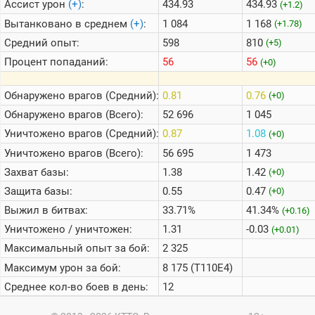
Ассист урон
(+)
:
434.93
434.93
(+1.2)
Вытанковано в среднем
(+)
:
1 084
1 168
(+1.78)
Средний опыт:
598
810
(+5)
Процент попаданий:
56
56
(+0)
Обнаружено врагов (Средний):
0.81
0.76
(+0)
Обнаружено врагов (Всего):
52 696
1 045
Уничтожено врагов (Средний):
0.87
1.08
(+0)
Уничтожено врагов (Всего):
56 695
1 473
Захват базы:
1.38
1.42
(+0)
Защита базы:
0.55
0.47
(+0)
Выжил в битвах:
33.71%
41.34%
(+0.16)
Уничтожено / уничтожен:
1.31
-0.03
(+0.01)
Максимальный опыт за бой:
2 325
Максимум урон за бой:
8 175 (T110E4)
Среднее кол-во боев в день:
12