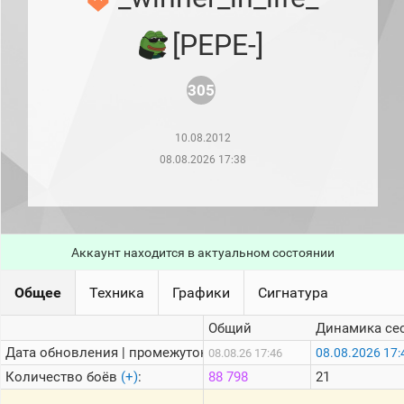
рейтинг
Топ 1000
[PEPE-]
игроков
(за
прошлый
месяц)
305
Топ
игроков
10.08.2012
(за
последние
08.08.2026 17:38
сессии)
Топ
1000
Кланы
Аккаунт находится в актуальном состоянии
Статистика
стримеров
Общее
Техника
Графики
Сигнатура
Информация
Общий
Динамика се
Дата обновления | промежуток:
08.08.2026 17:
08.08.26 17:46
Онлайн
Количество боёв
(+)
:
88 798
21
Цветовая
шкала