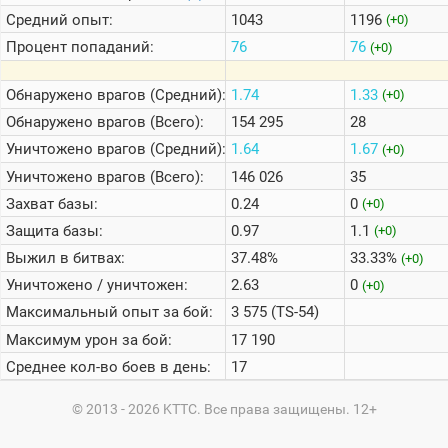
Средний опыт:
1043
1196
(+0)
Процент попаданий:
76
76
(+0)
Обнаружено врагов (Средний):
1.74
1.33
(+0)
Обнаружено врагов (Всего):
154 295
28
Уничтожено врагов (Средний):
1.64
1.67
(+0)
Уничтожено врагов (Всего):
146 026
35
Захват базы:
0.24
0
(+0)
Защита базы:
0.97
1.1
(+0)
Выжил в битвах:
37.48%
33.33%
(+0)
Уничтожено / уничтожен:
2.63
0
(+0)
Максимальный опыт за бой:
3 575 (TS-54)
Максимум урон за бой:
17 190
Среднее кол-во боев в день:
17
© 2013 - 2026 KTTC. Все права защищены. 12+