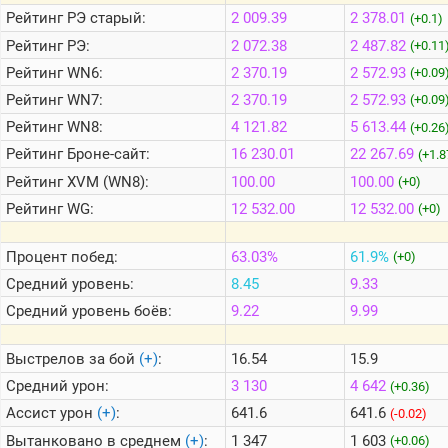
Рейтинг
РЭ старый:
2 009.39
2 378.01
(+0.1)
Рейтинг
РЭ:
2 072.38
2 487.82
(+0.11
Теlegram
Рейтинг
WN6:
2 370.19
2 572.93
(+0.09
ВК
Рейтинг
WN7:
2 370.19
2 572.93
(+0.09
Портал
Рейтинг
WN8:
4 121.82
5 613.44
(+0.26
Мира
Танков
Рейтинг
Броне-сайт:
16 230.01
22 267.69
(+1.8
Рейтинг
XVM (WN8):
100.00
100.00
(+0)
Рейтинг
WG:
12 532.00
12 532.00
(+0)
Процент побед:
63.03%
61.9%
(+0)
Средний уровень:
8.45
9.33
Средний уровень боёв:
9.22
9.99
Выстрелов за бой
(+)
:
16.54
15.9
Средний урон:
3 130
4 642
(+0.36)
Ассист урон
(+)
:
641.6
641.6
(-0.02)
Вытанковано в среднем
(+)
:
1 347
1 603
(+0.06)