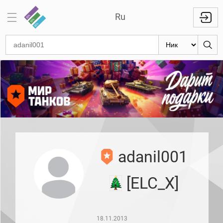
Ru
Отметки
на
стволах
Знаки
классности
Кланы
Топ
adanil001
Топ по
танкам
[ELC_X]
Топ
1000
игроков
Международный
18.11.2013