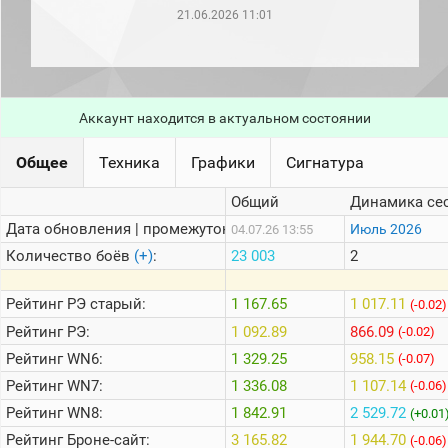
рейтинг
21.06.2026 11:01
Топ 1000
игроков
(за
прошлый
месяц)
Аккаунт находится в актуальном состоянии
Топ
игроков
(за
Общее
Техника
Графики
Сигнатура
последние
сессии)
Общий
Динамика се
Топ
Дата обновления | промежуток:
Июль 2026
04.07.26 13:55
1000
Кланы
Количество боёв
(+)
:
23 003
2
Статистика
стримеров
Рейтинг
РЭ старый:
1 167.65
1 017.11
(-0.02)
Рейтинг
РЭ:
1 092.89
866.09
(-0.02)
Рейтинг
WN6:
1 329.25
958.15
Информация
(-0.07)
Рейтинг
WN7:
1 336.08
1 107.14
(-0.06)
Онлайн
Рейтинг
WN8:
1 842.91
2 529.72
(+0.01
Цветовая
Рейтинг
Броне-сайт:
3 165.82
1 944.70
шкала
(-0.06)