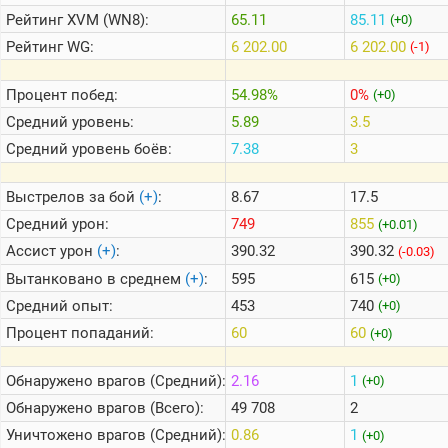
Рейтинг
XVM (WN8):
65.11
85.11
(+0)
Рейтинг
WG:
6 202.00
6 202.00
(-1)
Теlegram
ВК
Процент побед:
54.98%
0%
(+0)
Портал
Средний уровень:
5.89
3.5
Мира
Танков
Средний уровень боёв:
7.38
3
Выстрелов за бой
(+)
:
8.67
17.5
Средний урон:
749
855
(+0.01)
Ассист урон
(+)
:
390.32
390.32
(-0.03)
Вытанковано в среднем
(+)
:
595
615
(+0)
Средний опыт:
453
740
(+0)
Процент попаданий:
60
60
(+0)
Обнаружено врагов (Средний):
2.16
1
(+0)
Обнаружено врагов (Всего):
49 708
2
Уничтожено врагов (Средний):
0.86
1
(+0)