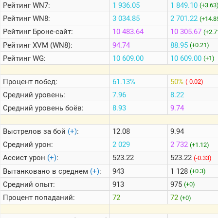
Рейтинг
WN7:
1 936.05
1 849.10
(+3.63
Рейтинг
WN8:
3 034.85
2 701.22
(+14.8
Теlegram
Рейтинг
Броне-сайт:
10 483.64
10 305.67
(+2.7
ВК
Рейтинг
XVM (WN8):
94.74
88.95
(+0.21)
Портал
Рейтинг
WG:
10 609.00
10 609.00
(+1)
Мира
Танков
Процент побед:
61.13%
50%
(-0.02)
Средний уровень:
7.96
8.22
Средний уровень боёв:
8.93
9.74
Выстрелов за бой
(+)
:
12.08
9.94
Средний урон:
2 029
2 732
(+1.12)
Ассист урон
(+)
:
523.22
523.22
(-0.33)
Вытанковано в среднем
(+)
:
943
1 128
(+0.3)
Средний опыт:
913
975
(+0)
Процент попаданий:
72
72
(+0)