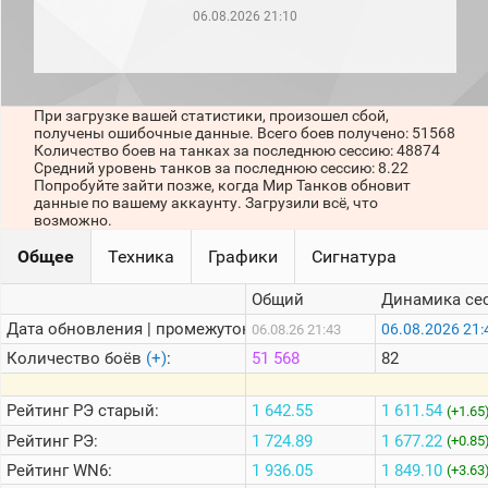
рейтинг
06.08.2026 21:10
Топ 1000
игроков
(за
прошлый
месяц)
При загрузке вашей статистики, произошел сбой,
получены ошибочные данные. Всего боев получено: 51568
Топ
Количество боев на танках за последнюю сессию: 48874
игроков
Средний уровень танков за последнюю сессию: 8.22
(за
Попробуйте зайти позже, когда Мир Танков обновит
последние
данные по вашему аккаунту. Загрузили всё, что
сессии)
возможно.
Топ
Общее
Техника
Графики
Сигнатура
1000
Кланы
Общий
Динамика се
Статистика
стримеров
Дата обновления | промежуток:
06.08.2026 21:
06.08.26 21:43
Количество боёв
(+)
:
51 568
82
Информация
Рейтинг
РЭ старый:
1 642.55
1 611.54
(+1.65
Онлайн
Рейтинг
РЭ:
1 724.89
1 677.22
(+0.85
Цветовая
Рейтинг
WN6:
1 936.05
1 849.10
(+3.63
шкала