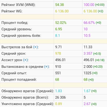
Рейтинг
XVM (WN8):
54.38
100.00
(+0.03)
Рейтинг
WG:
6 136.00
6 136.00
(+2)
Теlegram
ВК
Процент побед:
52.02%
66.67%
(+0)
Портал
Средний уровень:
6.95
10
Мира
Танков
Средний уровень боёв:
8.1
10.5
Выстрелов за бой
(+)
:
9.71
11.33
Средний урон:
978
3 357
(+0.5)
Ассист урон
(+)
:
496.01
496.01
(+0.18)
Вытанковано в среднем
(+)
:
910
2 000
(+0.23)
Средний опыт:
551
1325
(+0)
Процент попаданий:
68
68
(+0)
Обнаружено врагов (Средний):
1.83
1.67
(+0)
Обнаружено врагов (Всего):
26 306
5
Уничтожено врагов (Средний):
0.89
2.67
(+0)