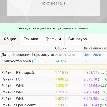
рейтинг
07.07.2026 16:48
Топ 1000
игроков
(за
прошлый
месяц)
Аккаунт находится в актуальном состоянии
Топ
игроков
(за
Общее
Техника
Графики
Сигнатура
последние
сессии)
Общий
Динамика се
Топ
Дата обновления | промежуток:
Июль 2026
22.07.26 03:55
1000
Кланы
Количество боёв
(+)
:
14 375
3
Статистика
стримеров
Рейтинг
РЭ старый:
1 115.58
4 308.17
(+0.72
Рейтинг
РЭ:
1 095.22
2 893.18
(+0.77
Рейтинг
WN6:
1 223.01
2 498.64
Информация
(+0.38
Рейтинг
WN7:
1 223.01
2 498.64
(+0.38
Онлайн
Рейтинг
WN8:
1 523.31
3 943.48
(+0.79
Цветовая
Рейтинг
Броне-сайт:
3 590.71
41 650.43
шкала
(+3.6