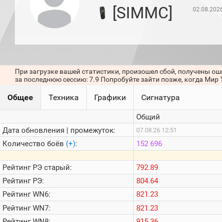
игроков
[SIMMC]
02.08.202
(за
прошлый
месяц)
Топ
игроков
(за
последние
При загрузке вашей статистики, произошел сбой, получены ош
сессии)
за последнюю сессию: 7.9 Попробуйте зайти позже, когда Мир 
Топ
Общее
Техника
Графики
Сигнатура
1000
Кланы
Общий
Статистика
стримеров
Дата обновления | промежуток:
07.08.26 12:51
Количество боёв
(+)
:
152 696
Информация
Рейтинг
РЭ старый:
792.89
Онлайн
Рейтинг
РЭ:
804.64
Цветовая
Рейтинг
WN6:
821.23
шкала
Рейтинг
WN7:
821.23
Рейтинг
WN8:
915.36