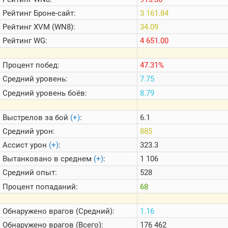
Теlegram
Рейтинг
Броне-сайт:
3 161.84
ВК
Рейтинг
XVM (WN8):
34.09
Портал
Рейтинг
WG:
4 651.00
Мира
Танков
Процент побед:
47.31%
Средний уровень:
7.75
Средний уровень боёв:
8.79
Выстрелов за бой
(+)
:
6.1
Средний урон:
885
Ассист урон
(+)
:
323.3
Вытанковано в среднем
(+)
:
1 106
Средний опыт:
528
Процент попаданий:
68
Обнаружено врагов (Средний):
1.16
Обнаружено врагов (Всего):
176 462