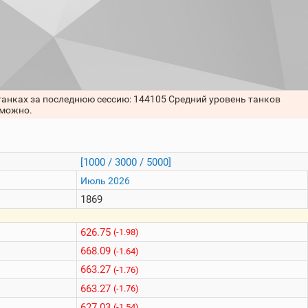
 танках за последнюю сессию: 144105 Средний уровень танков
зможно.
[1000 / 3000 / 5000]
Июль 2026
1869
626.75
(-1.98)
668.09
(-1.64)
663.27
(-1.76)
663.27
(-1.76)
627.03
(-1.54)