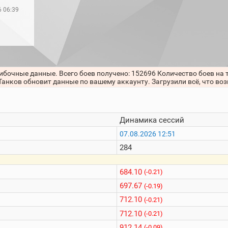
6 06:39
ибочные данные. Всего боев получено: 152696 Количество боев на
Танков обновит данные по вашему аккаунту. Загрузили всё, что во
Динамика сессий
07.08.2026 12:51
284
684.10
(-0.21)
697.67
(-0.19)
712.10
(-0.21)
712.10
(-0.21)
912.14
(-0.09)