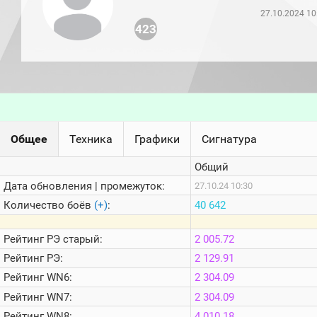
игроков
27.10.2024 10
(за
прошлый
423
месяц)
Топ
игроков
(за
последние
сессии)
Топ
Общее
Техника
Графики
Сигнатура
1000
Кланы
Общий
Статистика
стримеров
Дата обновления | промежуток:
27.10.24 10:30
Количество боёв
(+)
:
40 642
Информация
Рейтинг
РЭ старый:
2 005.72
Онлайн
Рейтинг
РЭ:
2 129.91
Цветовая
Рейтинг
WN6:
2 304.09
шкала
Рейтинг
WN7:
2 304.09
Рейтинг
WN8:
4 010.18