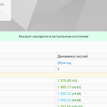
:08
Аккаунт находится в актуальном состоянии
Динамика сессий
2024 год
1
1 379.00
(+2)
1 495.17
(+0.97)
1 920.22
(+4.28)
1 920.22
(+4.28)
1 722.65
(+54.52)