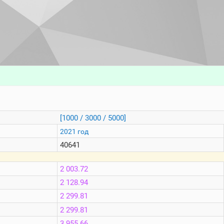
[1000 / 3000 / 5000]
2021 год
40641
2 003.72
2 128.94
2 299.81
2 299.81
3 955.66