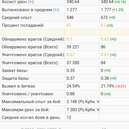
Ассист урон
(+)
:
340.64
340.64
(+0.16)
Вытанковано в среднем
(+)
:
1 277
1 777
(+1.23)
Средний опыт:
548
672
(+0)
Процент попаданий:
61
61
(+0)
Обнаружено врагов (Средний):
0.7
0.62
(+0)
Обнаружено врагов (Всего):
39 221
86
Уничтожено врагов (Средний):
0.67
0.61
(+0)
Уничтожено врагов (Всего):
37 350
84
Захват базы:
0.35
0
(+0)
Защита базы:
0.37
0.38
(+0)
Выжил в битвах:
24.54%
21.74%
(-0.01)
Уничтожено / уничтожен:
0.88
0
(+0)
Максимальный опыт за бой:
2 148 (Pz.Kpfw. VII)
Максимум урон за бой:
7 283 (Pz.Kpfw. VII)
Среднее кол-во боев в день:
12