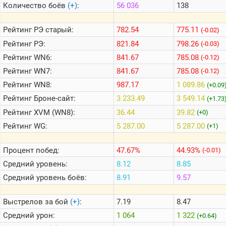
Количество боёв
(+)
:
56 036
138
Теlegram
Рейтинг
РЭ старый:
782.54
775.11
(-0.02)
ВК
Рейтинг
РЭ:
821.84
798.26
(-0.03)
Рейтинг
WN6:
841.67
785.08
Портал
(-0.12)
Мира
Рейтинг
WN7:
841.67
785.08
(-0.12)
Танков
Рейтинг
WN8:
987.17
1 089.86
(+0.09
Рейтинг
Броне-сайт:
3 233.49
3 549.14
(+1.73
Рейтинг
XVM (WN8):
36.44
39.82
(+0)
Рейтинг
WG:
5 287.00
5 287.00
(+1)
Процент побед:
47.67%
44.93%
(-0.01)
Средний уровень:
8.12
8.85
Средний уровень боёв:
8.91
9.57
Выстрелов за бой
(+)
:
7.19
8.47
Средний урон:
1 064
1 322
(+0.64)