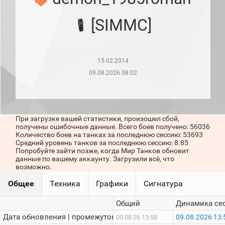
рейтинг
Топ 1000
[SIMMC]
игроков
(за
прошлый
месяц)
15.02.2014
Топ
игроков
09.08.2026 08:02
(за
последние
сессии)
Топ
При загрузке вашей статистики, произошел сбой,
1000
получены ошибочные данные. Всего боев получено: 56036
Кланы
Количество боев на танках за последнюю сессию: 53693
Статистика
Средний уровень танков за последнюю сессию: 8.85
стримеров
Попробуйте зайти позже, когда Мир Танков обновит
данные по вашему аккаунту. Загрузили всё, что
возможно.
Информация
Общее
Техника
Графики
Сигнатура
Онлайн
Общий
Динамика се
Цветовая
Дата обновления | промежуток:
09.08.2026 13:
09.08.26 13:58
шкала