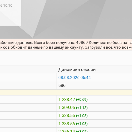
26 10:10
ибочные данные. Всего боев получено: 49869 Количество боев на т
анков обновит данные по вашему аккаунту. Загрузили всё, что воз
Динамика сессий
08.08.2026 06:44
686
1 238.42
(+0.69)
1 309.06
(+1.13)
1 338.56
(+1.08)
1 338.56
(+1.08)
2 256.14
(+3.05)