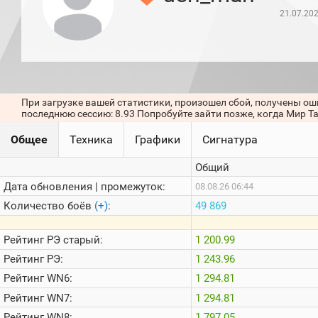
игроков
21.07.20
(за
прошлый
месяц)
Топ
игроков
(за
последние
При загрузке вашей статистики, произошел сбой, получены ош
сессии)
последнюю сессию: 8.93 Попробуйте зайти позже, когда Мир Т
Топ
Общее
Техника
Графики
Сигнатура
1000
Кланы
Общий
Статистика
стримеров
Дата обновления | промежуток:
08.08.26 06:44
Количество боёв
(+)
:
49 869
Информация
Рейтинг
РЭ старый:
1 200.99
Онлайн
Рейтинг
РЭ:
1 243.96
Цветовая
Рейтинг
WN6:
1 294.81
шкала
Рейтинг
WN7:
1 294.81
Рейтинг
WN8:
1 797.05