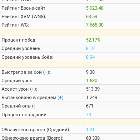
Теlegram
Рейтинг
Броне-сайт:
5 923.48
ВК
Рейтинг
XVM (WN8):
63.59
Портал
Рейтинг
WG:
7 665.00
Мира
Танков
Процент побед:
52.17%
Средний уровень:
8.12
Средний уровень боёв:
8.94
Выстрелов за бой
(+)
:
9.38
Средний урон:
1 530
Ассист урон
(+)
:
513.39
Вытанковано в среднем
(+)
:
1 249
Средний опыт:
671
Процент попаданий:
74
Обнаружено врагов (Средний):
1.21
Обнаружено врагов (Всего):
60 338