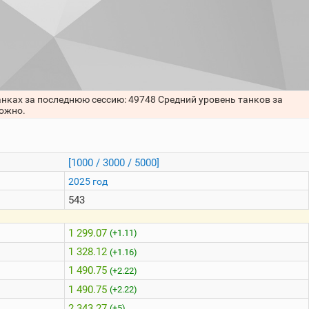
анках за последнюю сессию: 49748 Средний уровень танков за
можно.
[1000 / 3000 / 5000]
2025 год
543
1 299.07
(+1.11)
1 328.12
(+1.16)
1 490.75
(+2.22)
1 490.75
(+2.22)
2 343.27
(+5)