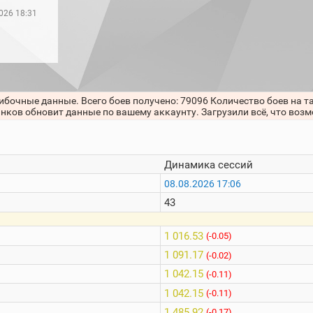
026 18:31
ибочные данные. Всего боев получено: 79096 Количество боев на т
анков обновит данные по вашему аккаунту. Загрузили всё, что воз
Динамика сессий
08.08.2026 17:06
43
1 016.53
(-0.05)
1 091.17
(-0.02)
1 042.15
(-0.11)
1 042.15
(-0.11)
1 485.92
(-0.17)