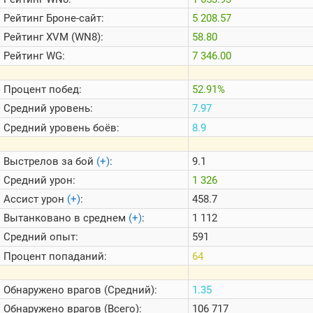
Теlegram
Рейтинг
Броне-сайт:
5 208.57
ВК
Рейтинг
XVM (WN8):
58.80
Портал
Рейтинг
WG:
7 346.00
Мира
Танков
Процент побед:
52.91%
Средний уровень:
7.97
Средний уровень боёв:
8.9
Выстрелов за бой
(+)
:
9.1
Средний урон:
1 326
Ассист урон
(+)
:
458.7
Вытанковано в среднем
(+)
:
1 112
Средний опыт:
591
Процент попаданий:
64
Обнаружено врагов (Средний):
1.35
Обнаружено врагов (Всего):
106 717