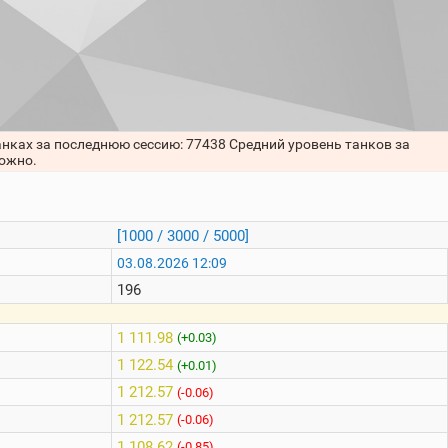
анках за последнюю сессию: 77438 Средний уровень танков за
можно.
[1000 / 3000 / 5000]
03.08.2026 12:09
196
1 111.98
(+0.03)
1 122.54
(+0.01)
1 212.57
(-0.06)
1 212.57
(-0.06)
1 108.62
(-0.85)