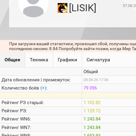
игроков
[LISIK]
07.08.2
(за
прошлый
месяц)
Топ
игроков
(за
последние
При загрузке вашей статистики, произошел сбой, получены ош
сессии)
последнюю сессию: 8.84 Попробуйте зайти позже, когда Мир Т
Топ
Общее
Техника
Графики
Сигнатура
1000
Кланы
Общий
Статистика
стримеров
Дата обновления | промежуток:
08.08.26 17:06
Количество боёв
(+)
:
79 096
Информация
Рейтинг
РЭ старый:
1 102.82
Онлайн
Рейтинг
РЭ:
1 129.72
Цветовая
Рейтинг
WN6:
1 243.84
шкала
Рейтинг
WN7:
1 243.84
Рейтинг
WN8:
1 653.93