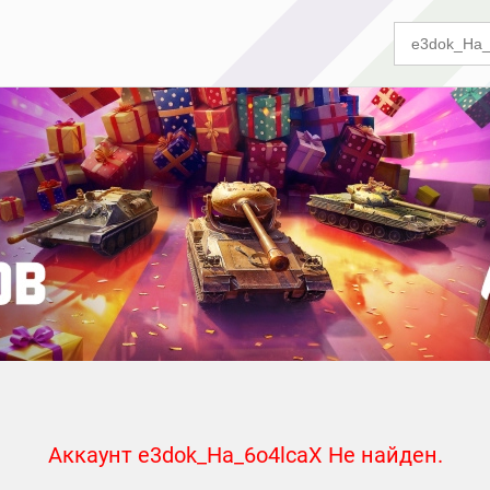
Аккаунт e3dok_Ha_6o4lcaX Не найден.