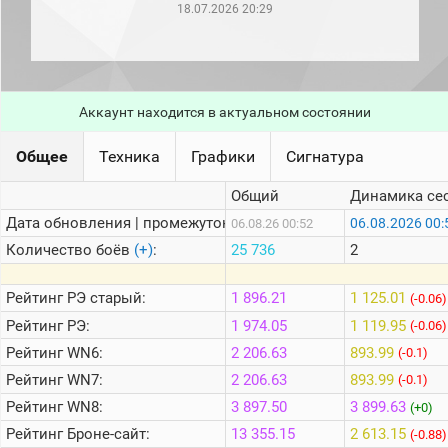
рейтинг
18.07.2026 20:29
Топ 1000
игроков
(за
прошлый
месяц)
Аккаунт находится в актуальном состоянии
Топ
игроков
Общее
Техника
Графики
Сигнатура
(за
последние
сессии)
Общий
Динамика се
Топ
Дата обновления | промежуток:
06.08.2026 00:
06.08.26 00:52
1000
Количество боёв
(+)
:
25 736
2
Кланы
Статистика
Рейтинг
РЭ старый:
1 896.21
1 125.01
(-0.06)
стримеров
Рейтинг
РЭ:
1 974.05
1 119.95
(-0.06)
Рейтинг
WN6:
2 206.63
893.99
(-0.1)
Информация
Рейтинг
WN7:
2 206.63
893.99
(-0.1)
Онлайн
Рейтинг
WN8:
3 897.50
3 899.63
(+0)
Цветовая
Рейтинг
Броне-сайт:
13 355.15
2 613.15
(-0.88)
шкала