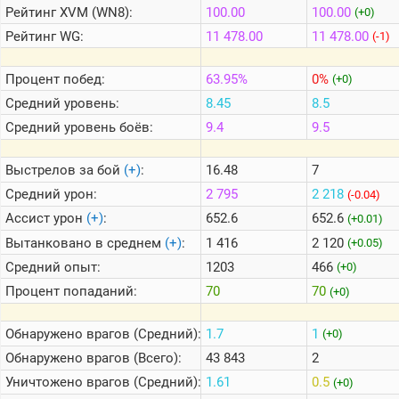
Рейтинг
XVM (WN8):
100.00
100.00
(+0)
Рейтинг
WG:
11 478.00
11 478.00
(-1)
Теlegram
ВК
Процент побед:
63.95%
0%
(+0)
Портал
Средний уровень:
8.45
8.5
Мира
Средний уровень боёв:
9.4
9.5
Танков
Выстрелов за бой
(+)
:
16.48
7
Средний урон:
2 795
2 218
(-0.04)
Ассист урон
(+)
:
652.6
652.6
(+0.01)
Вытанковано в среднем
(+)
:
1 416
2 120
(+0.05)
Средний опыт:
1203
466
(+0)
Процент попаданий:
70
70
(+0)
Обнаружено врагов (Средний):
1.7
1
(+0)
Обнаружено врагов (Всего):
43 843
2
Уничтожено врагов (Средний):
1.61
0.5
(+0)