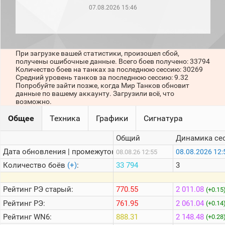
рейтинг
07.08.2026 15:46
Топ 1000
игроков
(за
прошлый
месяц)
При загрузке вашей статистики, произошел сбой,
получены ошибочные данные. Всего боев получено: 33794
Топ
Количество боев на танках за последнюю сессию: 30269
игроков
Средний уровень танков за последнюю сессию: 9.32
(за
Попробуйте зайти позже, когда Мир Танков обновит
последние
данные по вашему аккаунту. Загрузили всё, что
сессии)
возможно.
Топ
Общее
Техника
Графики
Сигнатура
1000
Кланы
Общий
Динамика се
Статистика
стримеров
Дата обновления | промежуток:
08.08.2026 12:
08.08.26 12:55
Количество боёв
(+)
:
33 794
3
Информация
Рейтинг
РЭ старый:
770.55
2 011.08
(+0.15
Онлайн
Рейтинг
РЭ:
761.95
2 061.04
(+0.14
Цветовая
Рейтинг
WN6:
888.31
2 148.48
(+0.28
шкала